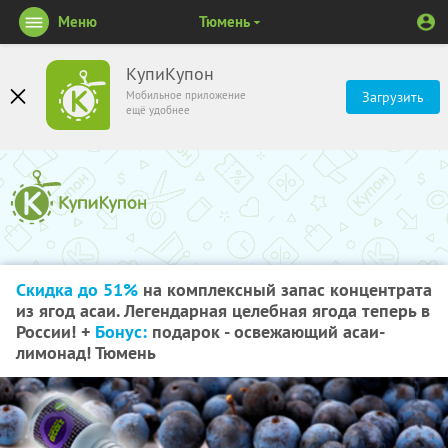
Меню
Тюмень
КупиКупон
Мобильное приложение
Загрузить
ещё удобнее
Скидка до 51%
на комплексный запас концентрата
из ягод асаи. Легендарная целебная ягода теперь в
России! +
Бонус:
подарок - освежающий асаи-
лимонад! Тюмень