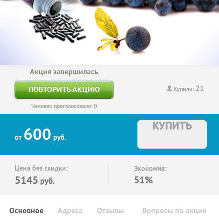
Акция завершилась
21
ПОВТОРИТЬ АКЦИЮ
Купили:
Человек проголосовало: 0
КУПИТЬ
600
от
руб.
Цена без скидки:
Экономия:
5145
51%
руб.
Основное
Адреса
Отзывы
Вопросы по акции