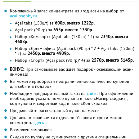
Комплексный запас концентрата из ягод асаи на выбор от
acailosophy.ru
Açaí tabs (150шт) за
600р. вместо 1222р.
Açaí pack (90 гр) за
655р. вместо 1330р.
Набор «Комфорт» (Açaí tabs (150шт) * 4) за
2340р. вместо
4688р.
Набор «Дом + офис» (Açaí pack (90 гр) * 2 + Açaí tabs (150шт)
* 2) за
2450р. вместо 4909р.
Набор «Спорт» (Açaí pack (90 гр)* 4) за
2570р. вместо 5145р.
БОНУС:
При самовывозе вас ждёт подарок - освежающий асаи-
лимонад!
Вы можете приобрести неограниченное количество купонов
для себя и в подарок
Необходим предварительный заказ на
сайте
. При оформлении
необходимо указать номер купона в поле «Номер скидки» ,
код купона и секретный код в поле «Код скидки»
Предъявляйте распечатанный купон на месте
Доставка оплачивается отдельно. Условия и сроки можно
посмотреть
здесь
Возможен самовывоз
Скидка по купону не суммируется с другими специальными