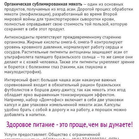
Органическая сублимированная мякоть
— один из основных
продуктов, получаемых из ягод асаи. Дорогой процесс обработки
мякоти (лиофилизация), разработанный во время Второй
мировой войны для транспортировки сыворотки крови,
полностью оправдывает свою стоимость той пользой, которую
сохраняет в себе этот продукт.
Антиоксиданты препятствуют преждевременному старению
организма. Жирные кислоты омега-6, омега-9 контролируют
уровень кровяного давления, нормализуют работу сердца и
сосудов. Растительные пигменты антоцианы защищают асаи от
ультрафиолета палящего бразильского солнца — то же самое они
делают и с кожей человека. Также эти пигменты укрепляют зрение
и борются с болезнями глаз (такими, как глаукома и
макулодистрофия).
Интересный факт: большая чашка асаи накануне важных
соревнований входит в обязательный рацион бразильских
футболистов и борцов джиу-джитсу, так как мякоть этих ягод
обладает ярко выраженным тонизириующим эффектом.
Например, набор «Дом+офис» включает в себя две упаковки
капсул и две упаковки измельченной мякоти асаи. Капсулы
удобно брать с собой в дорогу и на работу, а порошок можно
добавлять в напитки.
Здоровое питание - это проще, чем вы думаете!
Услуги предоставляет: Общество с ограниченной