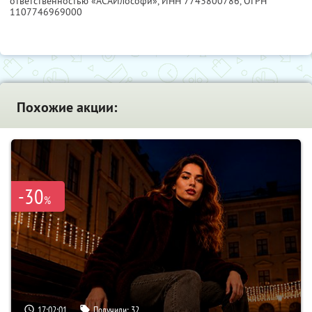
ответственностью «АСАИлософи»,
ИНН 7743800786
, ОГРН
1107746969000
Похожие акции:
-30
%
17:02:00
Получили:
32