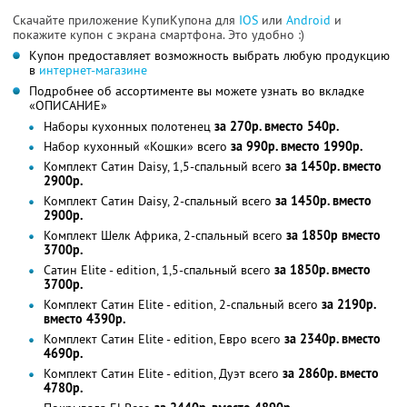
Скачайте приложение КупиКупона для
IOS
или
Android
и
покажите купон с экрана смартфона. Это удобно :)
Купон предоставляет возможность выбрать любую продукцию
в
интернет-магазине
Подробнее об ассортименте вы можете узнать во вкладке
«ОПИСАНИЕ»
Наборы кухонных полотенец
за 270р. вместо 540р.
Набор кухонный «Кошки» всего
за 990р. вместо 1990р.
Комплект Сатин Daisy, 1,5-спальный всего
за 1450р. вместо
2900р.
Комплект Сатин Daisy, 2-спальный всего
за 1450р. вместо
2900р.
Комплект Шелк Африка, 2-спальный всего
за 1850р вместо
3700р.
Сатин Elite - edition, 1,5-спальный всего
за 1850р. вместо
3700р.
Комплект Сатин Elite - edition, 2-спальный всего
за 2190р.
вместо 4390р.
Комплект Сатин Elite - edition, Евро всего
за 2340р. вместо
4690р.
Комплект Сатин Elite - edition, Дуэт всего
за 2860р. вместо
4780р.