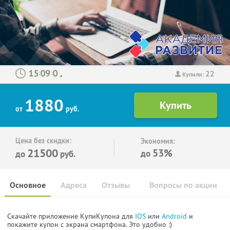
22
:
:
Купили:
1880
от
руб.
Цена без скидки:
Экономия:
21500
53%
до
до
руб.
Основное
Адреса
Отзывы
Вопросы по акции
Скачайте приложение КупиКупона для
IOS
или
Android
и
покажите купон с экрана смартфона. Это удобно :)