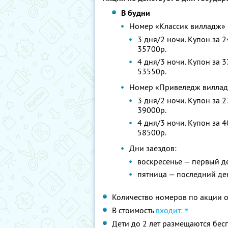
В будни
Номер «Классик вилладж»
3 дня/2 ночи. Купон за 
35700р.
4 дня/3 ночи. Купон за 
53550р.
Номер «Привеледж вилла
3 дня/2 ночи. Купон за 
39000р.
4 дня/3 ночи. Купон за 
58500р.
Дни заездов:
воскресенье — первый д
пятница — последний де
Количество номеров по акции 
В стоимость
входит:
Дети до 2 лет размещаются бес