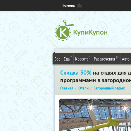
Тюмень
7
2
25
Все
Еда
Красота
Развлечения
Авто
Скидка 30%
на отдых для 
программами в загородном 
Главная
Отели
Загородный отдых