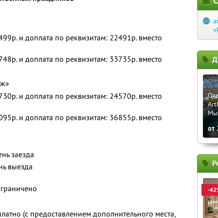
О
a
v
2499р. и доплата по реквизитам: 22491р. вместо
3748р. и доплата по реквизитам: 33735р. вместо
Д
дж»
2730р. и доплата по реквизитам: 24570р. вместо
Отд
Art
Мы
4095р. и доплата по реквизитам: 36855р. вместо
от
ень заезда
Р
нь выезда
ограничено
-42
платно (с предоставлением дополнительного места,