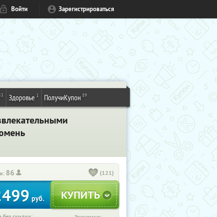
Войти
Зарегистрироваться
53
1
89
Здоровье
ПолучиКупон
азвлекательными
Тюмень
86
(121)
и:
2499
руб.
 без скидки: