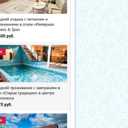
 дней отдыха с питанием и
лечениями в отеле «Империал
ness & Spa»
600
руб.
%
 дней проживания с завтраками в
е «Старые традиции» в центре
оложска
70
руб.
%