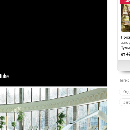
-30
Прож
заго
Туль
от
4
Теги:
Отд
Заг