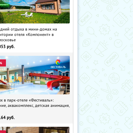
 дней отдыха в мини-домах на
итории отеля «Компонент» в
осковье
053
руб.
%
х в парк-отеле «Фестиваль»:
ние, аквакомплекс, детская анимация,
i
164
руб.