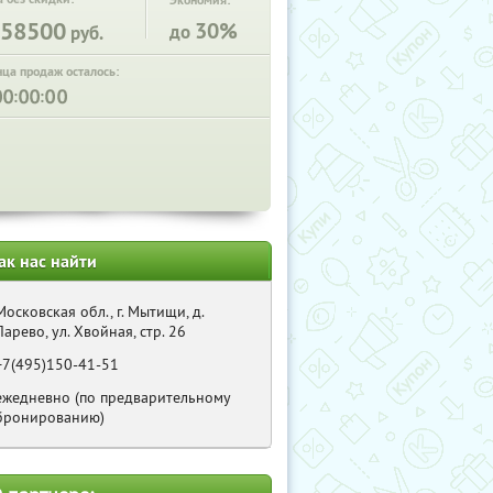
Экономия:
58500
30%
до
руб.
нца продаж осталось:
:
:
ак нас найти
Московская обл., г. Мытищи, д.
Ларево, ул. Хвойная, стр. 26
+7(495)150-41-51
ежедневно (по предварительному
бронированию)