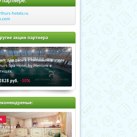
 партнере:
rthurs-hotels.ru
k.com
ругие акции партнера
ых для двоих с питанием в отеле
hurs Spa Hotel by Mercure в
тищах
2828
руб.
-30%
екомендуемые:
%