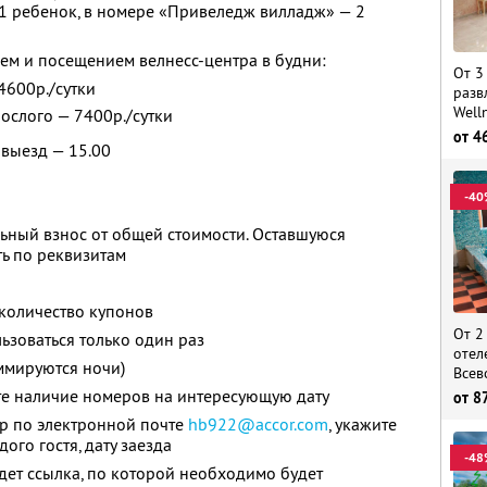
1 ребенок, в номере «Привеледж вилладж» — 2
ем и посещением велнесс-центра в будни:
От 3
 4600р./сутки
разв
Well
рослого — 7400р./сутки
от
4
 выезд — 15.00
-40
ьный взнос от общей стоимости. Оставшуюся
ь по реквизитам
количество купонов
От 2
зоваться только один раз
отел
ммируются ночи)
Всев
те наличие номеров на интересующую дату
от
8
ер по электронной почте
hb922@accor.com
,
укажите
ого гостя, дату заезда
-48
дет ссылка, по которой необходимо будет