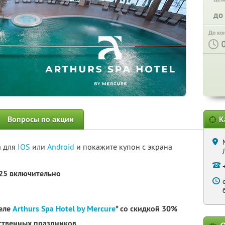
до
До ко
Вопросы по акции
К
а для
IOS
или
Android
и покажите купон с экрана
025 включительно
теле
Arthurs Spa Hotel by Mercure
* со скидкой 30%
рственных праздников