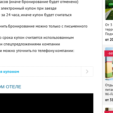
часов (иначе бронирование будет отменено)
 электронный купон при заезде
за 24 часа, иначе купон будет считаться
От 3
енить бронирование можно только с письменного
терр
Подм
о срока купон считается использованным
от
2
ими спецпредложениями компании
 можно уточнить по телефону компании:
-30
ся купоном
Отды
ОМ ОТЕЛЕ
пита
Wi-F
от
3