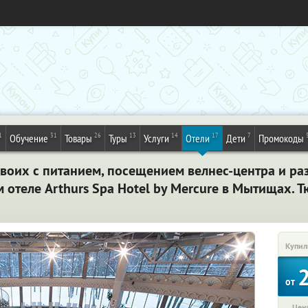
1
31
26
13
14
17
7
Обучение
Товары
Туры
Услуги
Отели
Дети
Промокоды
двоих с питанием, посещением велнес-центра и р
отеле Arthurs Spa Hotel by Mercure в Мытищах. 
Купил
от
Цена