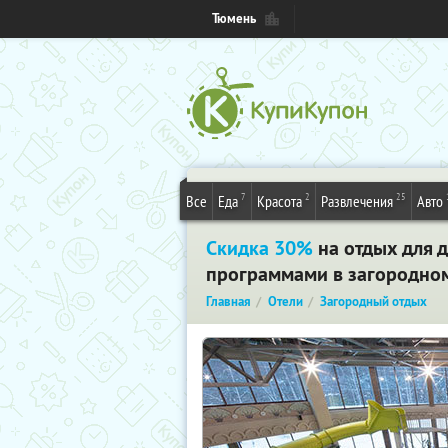
Тюмень
7
2
25
Все
Еда
Красота
Развлечения
Авто
Скидка 30%
на отдых для 
программами в загородном 
Главная
Отели
Загородный отдых