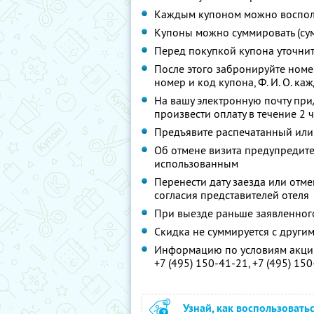
Каждым купоном можно восполь
Купоны можно суммировать (су
Перед покупкой купона уточни
После этого забронируйте ном
номер и код купона,
Ф. И. О.
кажд
На вашу электронную почту при
произвести оплату в течение 2 
Предъявите распечатанный или
Об отмене визита предупредите 
использованным
Перенести дату заезда или отм
согласия представителей отеля
При выезде раньше заявленног
Скидка не суммируется с друг
Информацию по условиям акции
+7 (495) 150-41-21,
+7 (495) 15
Узнай, как воспользовать