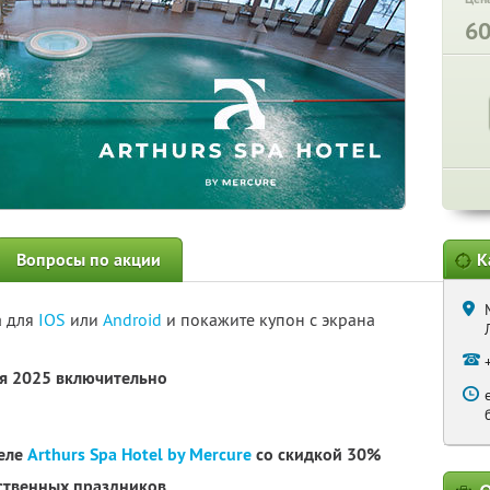
6
Вопросы по акции
К
а для
IOS
или
Android
и покажите купон с экрана
ря 2025 включительно
теле
Arthurs Spa Hotel by Mercure
со скидкой 30%
рственных праздников