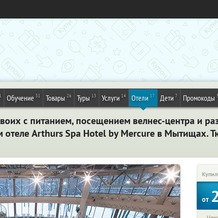
1
31
26
13
14
17
7
Обучение
Товары
Туры
Услуги
Отели
Дети
Промокоды
двоих с питанием, посещением велнес-центра и р
отеле Arthurs Spa Hotel by Mercure в Мытищах. 
Купил
от
Цена