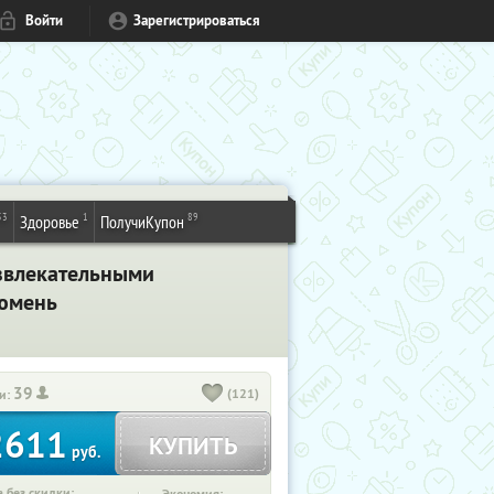
Войти
Зарегистрироваться
53
1
89
Здоровье
ПолучиКупон
азвлекательными
Тюмень
39
(121)
и:
2611
КУПИТЬ
руб.
 без скидки: