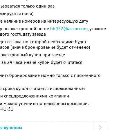
зоваться только один раз
ммируются ночи)
те наличие номеров на интересующую дату
ер по электронной почте
hb922@accor.com
, укажите
ого гостя, дату заезда
дет ссылка, по которой необходимо будет
часов (иначе бронирование будет отменено)
 электронный купон при заезде
за 24 часа, иначе купон будет считаться
енить бронирование можно только с письменного
о срока купон считается использованным
ими спецпредложениями компании
 можно уточнить по телефонам компании:
0-41-51
ся купоном