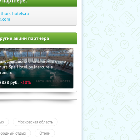
 партнере:
rthurs-hotels.ru
k.com
ругие акции партнера
ых для двоих с питанием в отеле
hurs Spa Hotel by Mercure в
тищах
2828
руб.
-30%
ых
Московская область
ородный отдых
Отели