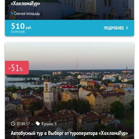
«ХохломаТур»
Сенная площадь
510
ПОДРОБНЕЕ
руб.
5190
руб.
-51
%
07:45:55
Купили:
9
Автобусный тур в Выборг от туроператора «ХохломаТур»