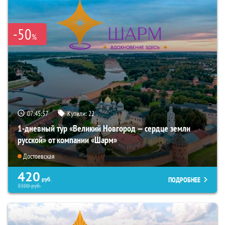
-50
%
07:45:55
Купили:
22
1-дневный тур «Великий Новгород — сердце земли
русской» от компании «Шарм»
Достоевская
420
ПОДРОБНЕЕ
руб.
3300
руб.