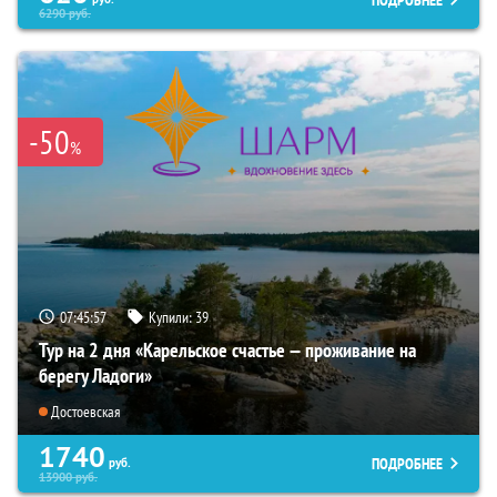
6290
руб.
-50
%
07:45:55
Купили:
39
Тур на 2 дня «Карельское счастье — проживание на
берегу Ладоги»
Достоевская
1740
ПОДРОБНЕЕ
руб.
13900
руб.