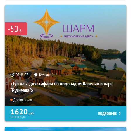
-50
%
07:45:55
Купили:
6
«Тур на 2 дня: сафари по водопадам Карелии и парк
“Рускеала"»
Достоевская
1620
ПОДРОБНЕЕ
руб.
12900
руб.