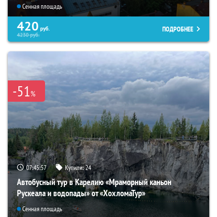
Сенная площадь
420
ПОДРОБНЕЕ
руб.
4230
руб.
-51
%
07:45:55
Купили:
24
Автобусный тур в Карелию «Мраморный каньон
Рускеала и водопады» от «ХохломаТур»
Сенная площадь