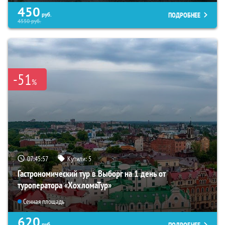
450
ПОДРОБНЕЕ
руб.
4550
руб.
-51
%
07:45:55
Купили:
5
Гастрономический тур в Выборг на 1 день от
туроператора «ХохломаТур»
Сенная площадь
620
ПОДРОБНЕЕ
руб.