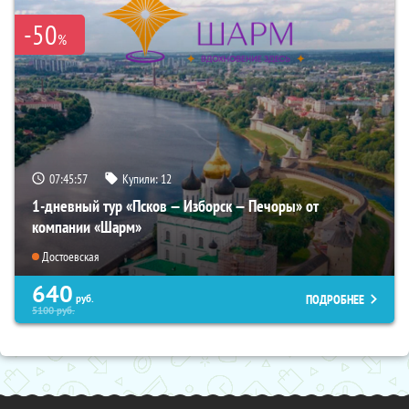
-50
%
07:45:55
Купили:
12
1-дневный тур «Псков — Изборск — Печоры» от
компании «Шарм»
Достоевская
640
ПОДРОБНЕЕ
руб.
5100
руб.