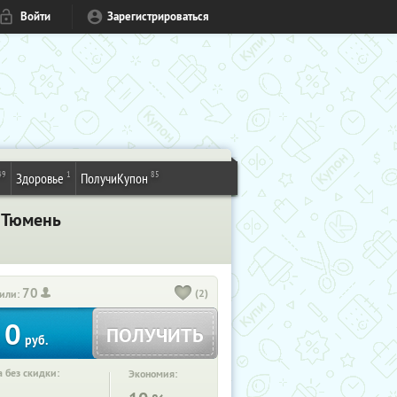
Войти
Зарегистрироваться
49
1
85
Здоровье
ПолучиКупон
. Тюмень
70
(2)
или:
0
ПОЛУЧИТЬ
руб.
 без скидки:
Экономия: