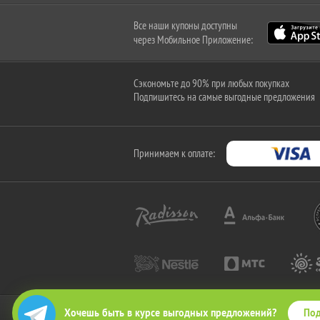
Все наши купоны доступны
через Мобильное Приложение:
Сэкономьте до 90% при любых покупках
Подпишитесь на самые выгодные предложения
Принимаем к оплате:
Под
Хочешь быть в курсе выгодных предложений?
2010-2026 © КупиКупон. Все права защищены.