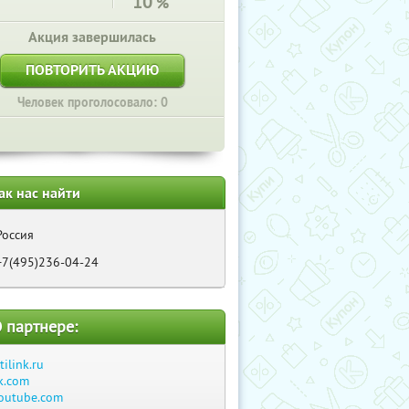
10
%
Акция завершилась
ПОВТОРИТЬ АКЦИЮ
Человек проголосовало: 0
ак нас найти
Россия
+7(495)236-04-24
 партнере:
itilink.ru
k.com
outube.com