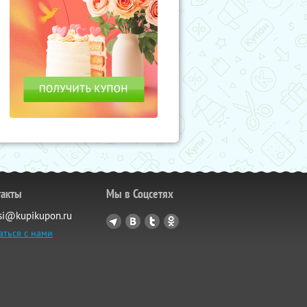
такты
Мы в Соцсетях
si@kupikupon.ru
аться с нами