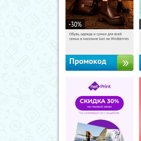
-30
%
Обувь, одежда и сумки для всей
22:01:14
Получили:
30
семьи в магазине kari на Wildberries
Россия
Промокод