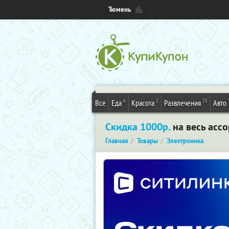
Тюмень
6
2
25
Все
Еда
Красота
Развлечения
Авто
Скидка 1000р.
на весь ассо
Главная
Товары
Электроника