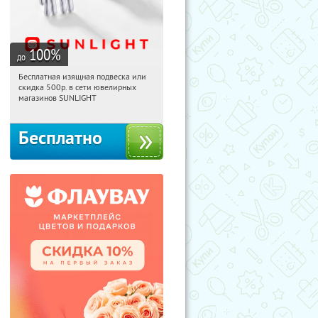
100
%
до
Бесплатная изящная подвеска или
22:01:14
Получили:
73
скидка 500р. в сети ювелирных
Россия
магазинов SUNLIGHT
Бесплатно