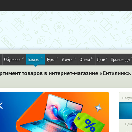
1
31
26
13
12
17
7
Обучение
Товары
Туры
Услуги
Отели
Дети
Промокоды
ртимент товаров в интернет-магазине «Ситилинк»
Получ
Цена