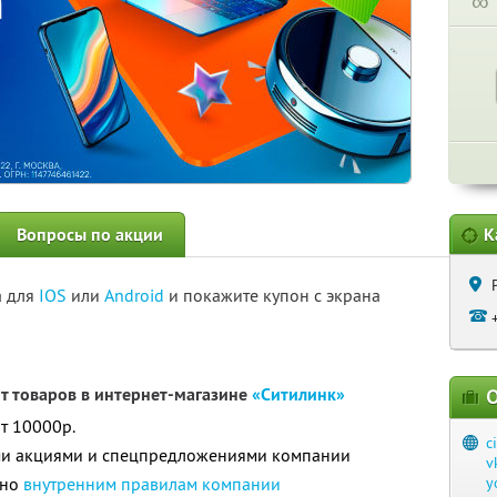
∞
Вопросы по акции
К
а для
IOS
или
Android
и покажите купон с экрана
нт товаров в интернет-магазине
«Ситилинк»
О
т 10000р.
c
ими акциями и спецпредложениями компании
v
сно
внутренним правилам компании
y