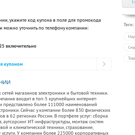
t
ии, укажите код купона в поле для промокода
Теги:
 можно уточнить по телефону компании:
Нау
025 включительно
Сма
Тов
ся купоном
Тов
Пол
НИИ
 сетей магазинов электроники и бытовой техники.
омпания входит в топ-5 крупнейших интернет-
ети представлено более 111000 наименований
ктроники. Сейчас у компании более 830 физических
ов в 62 регионах России. В портфеле услуг: сборка
, аутсорсинг ИТ-инфраструктуры, монтаж систем
вой и климатической техники, страхование,
е услуги. У компании более 225000 корпоративных