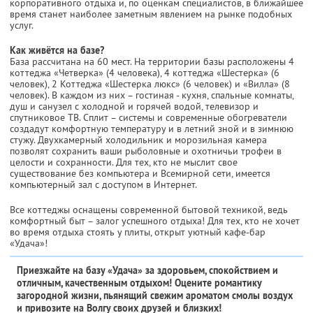
корпоративного отдыха и, по оценкам специалистов, в ближайшее
время станет наиболее заметным явлением на рынке подобных
услуг.
Как живётся на базе?
База рассчитана на 60 мест. На территории базы расположены 4
коттеджа «Четверка» (4 человека), 4 коттеджа «Шестерка» (6
человек), 2 Коттеджа «Шестерка люкс» (6 человек) и «Вилла» (8
человек). В каждом из них – гостиная - кухня, спальные комнаты,
душ и санузел с холодной и горячей водой, телевизор и
спутниковое ТВ. Сплит – системы и современные обогреватели
создадут комфортную температуру и в летний зной и в зимнюю
стужу. Двухкамерный холодильник и морозильная камера
позволят сохранить ваши рыболовные и охотничьи трофеи в
целости и сохранности. Для тех, кто не мыслит свое
существование без компьютера и Всемирной сети, имеется
компьютерный зал с доступом в Интернет.
Все коттеджы оснащены современной бытовой техникой, ведь
комфортный быт – залог успешного отдыха! Для тех, кто не хочет
во время отдыха стоять у плиты, открыт уютный кафе-бар
«Удача»!
Приезжайте на базу «Удача» за здоровьем, спокойствием и
отличным, качественным отдыхом! Оцените романтику
загородной жизни, пьянящий свежим ароматом смолы воздух
и привозите на Волгу своих друзей и близких!