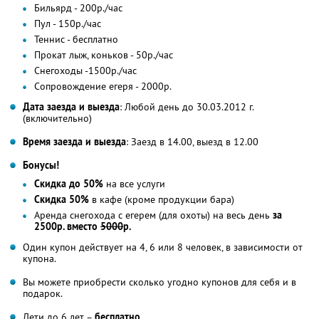
Бильярд - 200р./час
Пул - 150р./час
Теннис - бесплатно
Прокат лыж, коньков - 50р./час
Снегоходы -1500р./час
Сопровождение егеря - 2000р.
Дата заезда и выезда
: Любой день до 30.03.2012 г.
(включительно)
Время заезда и выезда
: Заезд в 14.00, выезд в 12.00
Бонусы!
Скидка до 50%
на все услуги
Скидка 50%
в кафе (кроме продукции бара)
Аренда снегохода с егерем (для охоты) на весь день
за
2500р. вместо
5000
р.
Один купон действует на 4, 6 или 8 человек, в зависимости от
купона.
Вы можете приобрести сколько угодно купонов для себя и в
подарок.
Дети до 6 лет –
бесплатно