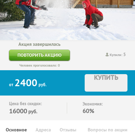
Акция завершилась
5
ПОВТОРИТЬ АКЦИЮ
Купили:
Человек проголосовало: 0
КУПИТЬ
2400
от
руб.
Цена без скидки:
Экономия:
16000
60%
руб.
Основное
Адреса
Отзывы
Вопросы по акции