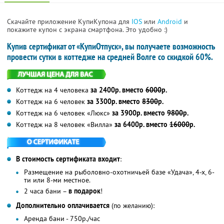
Скачайте приложение КупиКупона для
IOS
или
Android
и
покажите купон с экрана смартфона. Это удобно :)
Купив сертификат от «КупиОтпуск», вы получаете возможность
провести сутки в коттедже на средней Волге со скидкой 60%.
Коттедж на 4 человека
за 2400р. вместо
6000
р.
Коттедж на 6 человек
за 3300р. вместо
8300
р.
Коттедж на 6 человек «Люкс»
за 3900р. вместо
9800
р.
Коттедж на 8 человек «Вилла»
за 6400р. вместо
16000
р.
В стоимость сертификата входит
:
Размещение на рыболовно-охотничьей базе «Удача», 4-х, 6-
ти или 8-ми местное.
2 часа бани –
в подарок
!
Дополнительно оплачивается
(по желанию):
Аренда бани - 750р./час