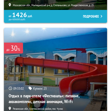
Московская обл., Мытищинский р-н, д. Степаньково, ул. Рождественская, д. 25
1426
ПОДРОБНЕЕ
от
руб.
до
60600
руб.
30
%
до
09:33:00
Купили:
23
Отдых в парк-отеле «Фестиваль»: питание,
аквакомплекс, детская анимация, Wi-Fi
Рязанская обл., Клепиковский район, пос. Чулис