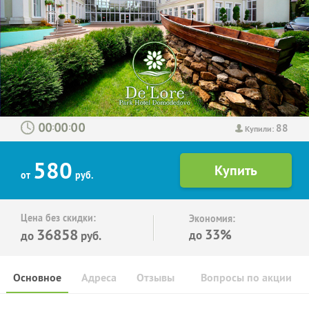
88
:
:
Купили:
580
от
руб.
Цена без скидки:
Экономия:
36858
33%
до
до
руб.
Основное
Адреса
Отзывы
Вопросы по акции