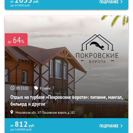
2053
ПОДРОБНЕЕ
от
руб.
до
67400
руб.
64
%
до
09:33:00
Купили:
7
Отдых на турбазе «Покровские ворота»: питание, мангал,
бильярд и другое
Московская обл., КП Покровские ворота, д. 182
812
ПОДРОБНЕЕ
от
руб.
до
140800
руб.