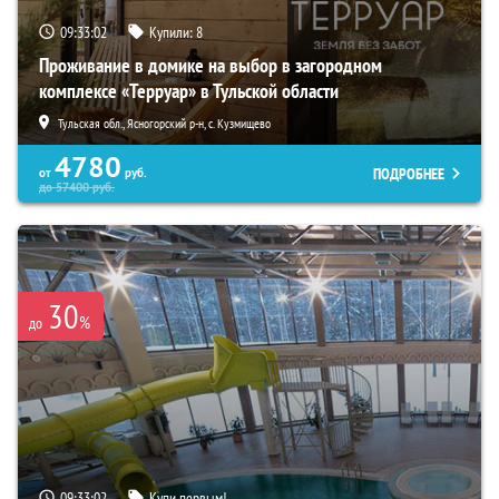
09:33:00
Купили:
8
Проживание в домике на выбор в загородном
комплексе «Терруар» в Тульской области
Тульская обл., Ясногорский р-н, с. Кузмищево
4780
ПОДРОБНЕЕ
от
руб.
до
57400
руб.
30
%
до
09:33:00
Купи первым!