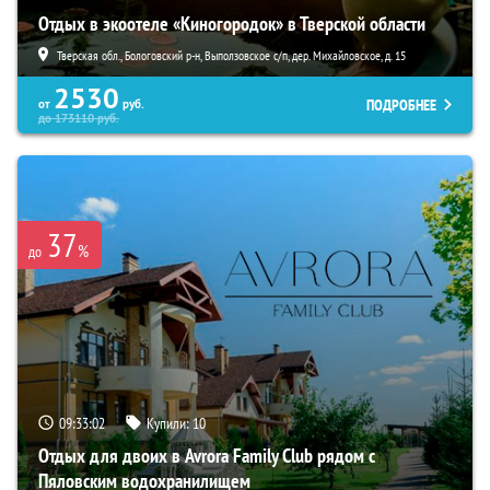
Отдых в экоотеле «Киногородок» в Тверской области
Тверская обл., Бологовский р-н, Выползовское с/п, дер. Михайловское, д. 15
2530
ПОДРОБНЕЕ
от
руб.
до
173110
руб.
37
%
до
09:33:00
Купили:
10
Отдых для двоих в Avrora Family Club рядом с
Пяловским водохранилищем