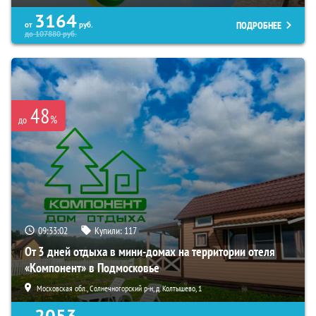
3164
ПОДРОБНЕЕ
от
руб.
до
107880
руб.
48
%
до
09:33:00
Купили:
117
От 3 дней отдыха в мини-домах на территории отеля
«Компонент» в Подмосковье
Московская обл., Солнечногорский р-н, д. Колтышево, 1