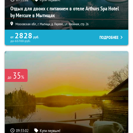
Отдых для двоих с питанием в отеле Arthurs Spa Hotel
by Mercure в Мытищах
Московская обл., г. Мытищи, д. Ларево, ул. Хвойная, стр. 26
2828
ПОДРОБНЕЕ
от
руб.
до
65700
руб.
35
%
до
09:33:00
Купи первым!