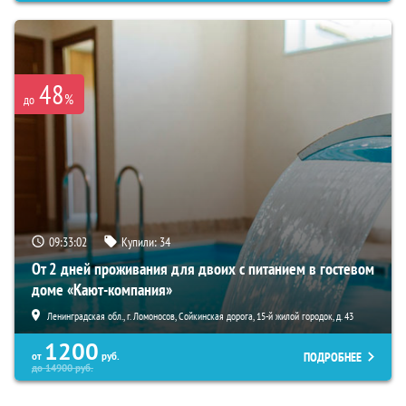
48
%
до
09:33:00
Купили:
34
От 2 дней проживания для двоих с питанием в гостевом
доме «Кают-компания»
Ленинградская обл., г. Ломоносов, Сойкинская дорога, 15-й жилой городок, д. 43
1200
ПОДРОБНЕЕ
от
руб.
до
14900
руб.