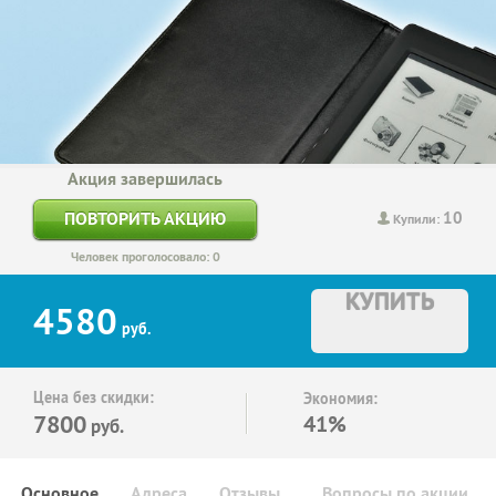
Акция завершилась
10
ПОВТОРИТЬ АКЦИЮ
Купили:
Человек проголосовало: 0
КУПИТЬ
4580
руб.
Цена без скидки:
Экономия:
7800
41%
руб.
Основное
Адреса
Отзывы
Вопросы по акции