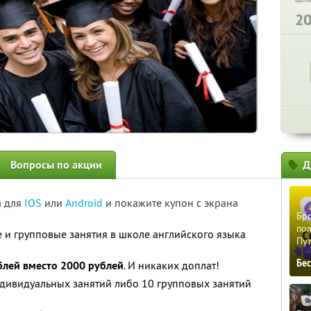
2
Вопросы по акции
Д
а для
IOS
или
Android
и покажите купон с экрана
Бро
пол
и групповые занятия в школе английского языка
Пу
Бе
блей вместо 2000 рублей
. И никаких доплат!
ндивидуальных занятий либо 10 групповых занятий