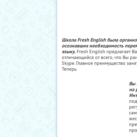
Школа Fresh English была органи
осознавших необходимость перем
языку.
Fresh English предлагает В
отличающийся от всего, что Вы ра
Skype. Главное преимущество заня
Теперь
Вы 
на 
Инт
под
рег
сам
жес
пре
про