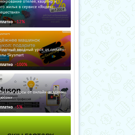
нирование отелей, квартир и
го жилья в сервисе «Яндекс
тешествия»
сплатно
-12%
сплатный вводный урок от онлайн-
олы Skysmart
сплатно
-100%
зличные курсы от онлайн-академии
дюсон»
сплатно
-5%