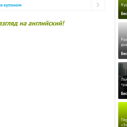
Кур
ся купоном
Бе
 взгляд на английский!
Ра
дне
Бе
Люб
тра
Бе
Пер
«З