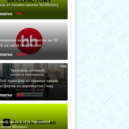
сы от онлайн-школы Skillfactory
сплатно
-5%
змещение вашей вакансии на 30
й на сайте HeadHunter
сплатно
-100%
ой трансфер от сервиса заказа
нсферов из аэропортов i'way
сплатно
-10%
вый заказ в сети магазинов
олотое Яблоко»