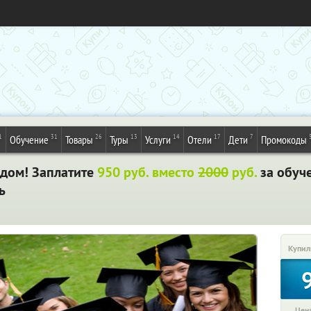
1
31
26
13
14
17
7
Обучение
Товары
Туры
Услуги
Отели
Дети
Промокоды
 дом! Заплатите
950 руб. вместо
2000
руб.
за обуч
ь
Купил
Цена