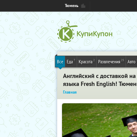
Тюмень
7
2
25
Все
Еда
Красота
Развлечения
Авто
Английский с доставкой на
языка Fresh English! Тюмен
Главная