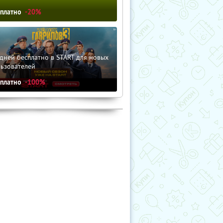
сплатно
-20%
дней бесплатно в START для новых
льзователей
сплатно
-100%