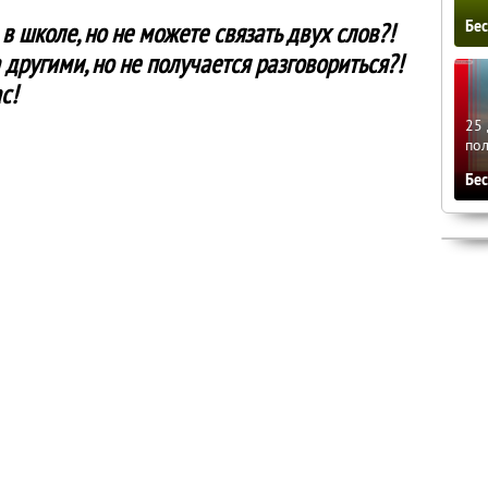
Бе
в школе, но не можете связать двух слов?!
другими, но не получается разговориться?!
с!
25 
по
Бе