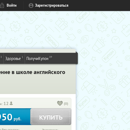
Войти
Зарегистрироваться
53
1
89
Здоровье
ПолучиКупон
ение в школе английского
12
(0)
и:
950
КУПИТЬ
руб.
 без скидки: