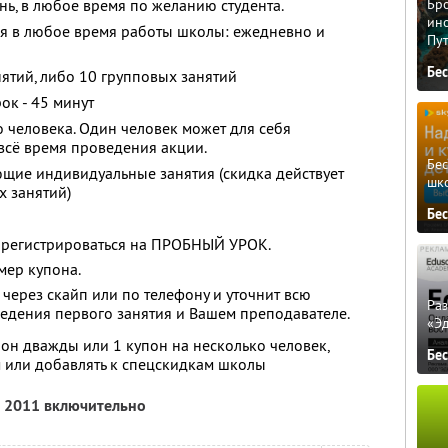
нь, в любое время по желанию студента.
Бро
ино
я в любое время работы школы: ежедневно и
Пу
Бе
ятий, либо 10 групповых занятий
ок - 45 минут
о человека. Один человек может для себя
 всё время проведения акции.
Бе
щие индивидуальные занятия (скидка действует
шк
х занятий)
Бе
арегистрироваться на ПРОБНЫЙ УРОК.
омер купона.
 через скайп или по телефону и уточнит всю
Ра
дения первого занятия и Вашем преподавателе.
«Э
он дважды или 1 купон на несколько человек,
Бе
 или добавлять к спецскидкам школы
а 2011 включительно