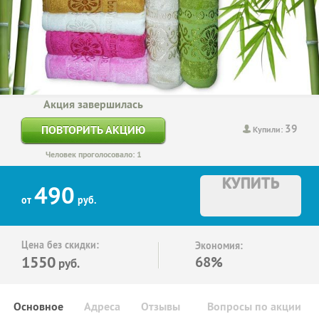
Акция завершилась
39
ПОВТОРИТЬ АКЦИЮ
Купили:
Человек проголосовало: 1
КУПИТЬ
490
от
руб.
Цена без скидки:
Экономия:
1550
68%
руб.
Основное
Адреса
Отзывы
Вопросы по акции