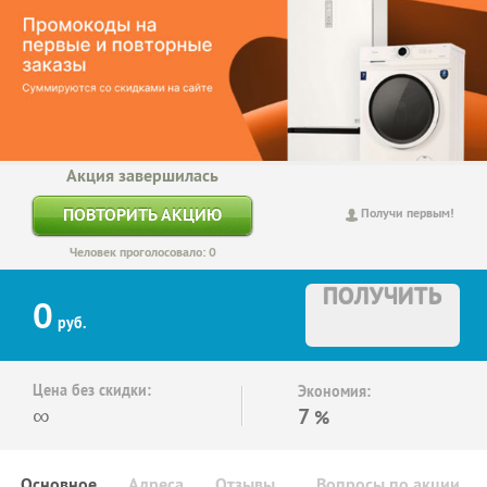
Акция завершилась
ПОВТОРИТЬ АКЦИЮ
Получи первым!
Человек проголосовало: 0
ПОЛУЧИТЬ
0
руб.
Цена без скидки:
Экономия:
∞
7
%
Основное
Адреса
Отзывы
Вопросы по акции