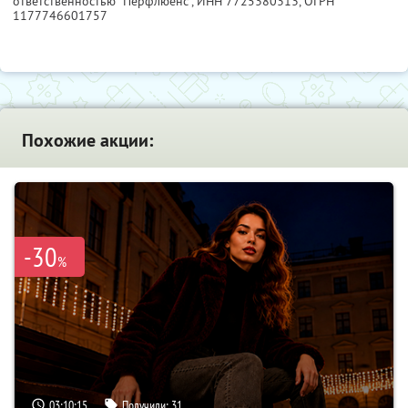
ответственностью "Перфлюенс",
ИНН 7725380313
, ОГРН
1177746601757
Похожие акции:
-30
%
03:10:14
Получили:
31