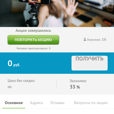
Акция завершилась
16
ПОВТОРИТЬ АКЦИЮ
Получили:
Человек проголосовало: 0
ПОЛУЧИТЬ
0
руб.
Цена без скидки:
Экономия:
∞
33
%
Основное
Адреса
Отзывы
Вопросы по акции