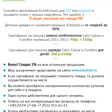
Скачайте приложение КупиКупона для
IOS
или
Android
и
покажите купон с экрана смартфона. Это удобно :)
В акции участвуют все города РФ
Детская одежда от интернет-магазина Kidsstyle.ru
со скидкой до
80%
:
Сертификат на покупку
зимних комбинезонов
Calin Caline и
Conifere коллекция 2011-2012:
900р. = 3500р.
----
Сертификат для покупку
одежды
Calin Caline и Conifere
для
детей
:
500 р=2500р.
----
Бонус! Скидка 5%
на всю остальную продукцию.
Весь ассортимент представлен на сайте
www.kidsstyle.ru
Если сертификат не покрывает стоимость товара, то доплата
осуществляется на месте.
Вы можете приобрести неограниченное количество купонов
для себя и в подарок.
Один купон действителен для одного человека.
Ответы на все интересующие вас вопросы по телефону:
+7(812)334-17-68, +7 (921) 411-61-61
Купон необходимо распечатать и предъявить на месте.