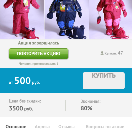
Акция завершилась
47
ПОВТОРИТЬ АКЦИЮ
Купили:
Человек проголосовало: 1
КУПИТЬ
500
от
руб.
Цена без скидки:
Экономия:
3500
80%
руб.
Основное
Адреса
Отзывы
Вопросы по акции