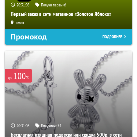
20:31:07
Получи первым!
Первый заказ в сети магазинов «Золотое Яблоко»
Россия
Промокод
ПОДРОБНЕЕ
100
%
до
20:31:07
Получили:
74
Бесплатная изящная подвеска или скидка 500р. в сети