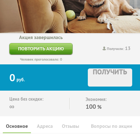
Акция завершилась
13
ПОВТОРИТЬ АКЦИЮ
Получили:
Человек проголосовало: 0
ПОЛУЧИТЬ
0
руб.
Цена без скидки:
Экономия:
∞
100
%
Основное
Адреса
Отзывы
Вопросы по акции