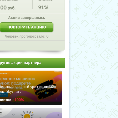
Экономия:
000
91%
руб.
Акция завершилась
ПОВТОРИТЬ АКЦИЮ
Человек проголосовало: 0
ругие акции партнера
сплатный вводный урок от онлайн-
олы Skysmart
сплатно
-100%