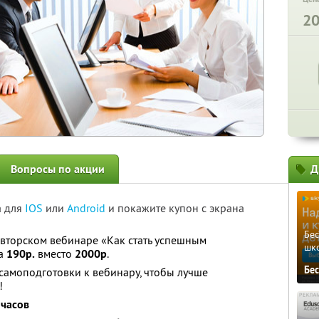
2
Вопросы по акции
Д
а для
IOS
или
Android
и покажите купон с экрана
Бе
 авторском вебинаре «Как стать успешным
шк
за
190р.
вместо
2000р
.
Бе
самоподготовки к вебинару, чтобы лучше
!
 часов