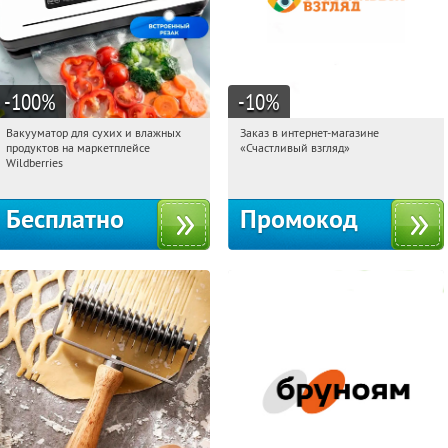
-100
%
-10
%
Вакууматор для сухих и влажных
Заказ в интернет-магазине
21:33:21
Получили:
180
21:33:21
Получи первым!
продуктов на маркетплейсе
«Счастливый взгляд»
Россия
Россия
Wildberries
Бесплатно
Промокод