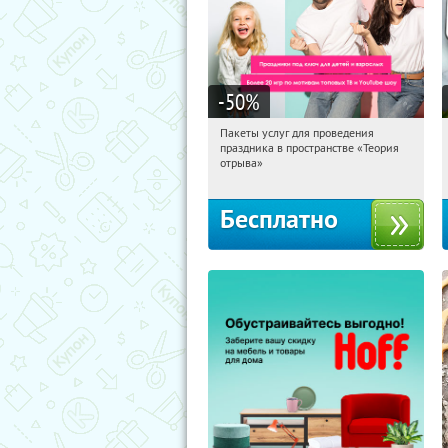
-50
%
Пакеты услуг для проведения
21:33:21
Получили:
5
праздника в пространстве «Теория
Тюмень, улица Николая Зелинского,
отрыва»
3
Бесплатно