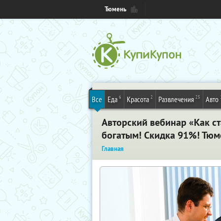
Тюмень
6
2
25
Все
Еда
Красота
Развлечения
Авто
Авторский вебинар «Как с
богатым! Скидка 91%! Тюм
Главная