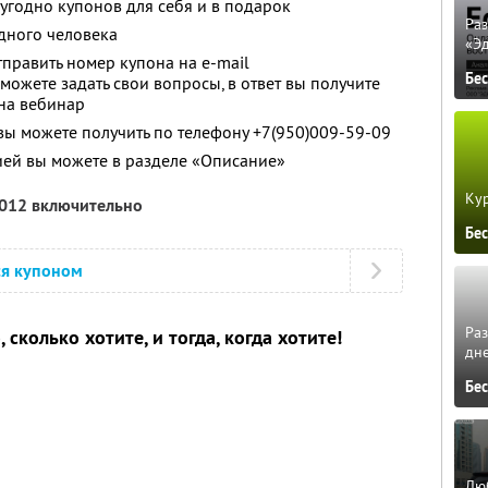
угодно купонов для себя и в подарок
Ра
дного человека
«Э
править номер купона на e-mail
Бе
можете задать свои вопросы, в ответ вы получите
 на вебинар
 можете получить по телефону +7(950)009-59-09
ией вы можете в разделе «Описание»
Кур
2012 включительно
Бе
ся купоном
Ра
 сколько хотите, и тогда, когда хотите!
дне
Бе
Люб