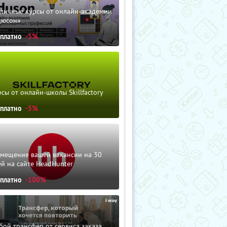
зличные курсы от онлайн-академии
дюсон»
сплатно
-5%
сы от онлайн-школы Skillfactory
сплатно
-5%
змещение вашей вакансии на 30
й на сайте HeadHunter
сплатно
-100%
ой трансфер от сервиса заказа