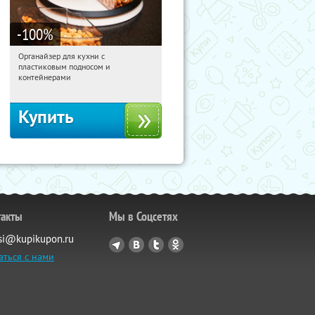
-100
%
Органайзер для кухни с
21:33:21
Получили:
312
пластиковым подносом и
Россия
контейнерами
Купить
такты
Мы в Соцсетях
si@kupikupon.ru
аться с нами