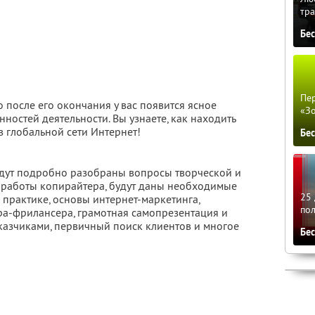
тра
Бе
Пер
то после его окончания у вас появится ясное
«З
ностей деятельности. Вы узнаете, как находить
в глобальной сети Интернет!
Бе
удут подробно разобраны вопросы творческой и
работы копирайтера, будут даны необходимые
25 
практике, основы интернет-маркетинга,
по
а-фрилансера, грамотная самопрезентация и
аказчиками, первичный поиск клиентов и многое
Бе