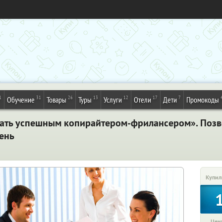
1
31
26
13
12
17
7
Обучение
Товары
Туры
Услуги
Отели
Дети
Промокоды
тать успешным копирайтером-фрилансером». Позв
ень
Купил
Цена