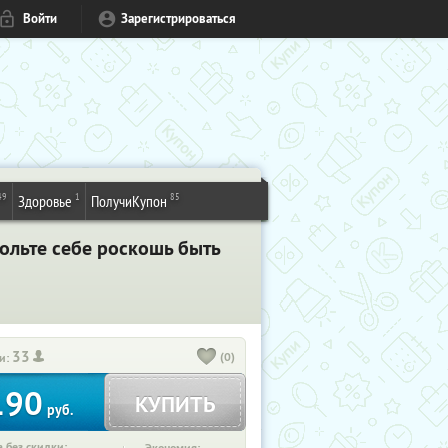
Войти
Зарегистрироваться
49
1
85
Здоровье
ПолучиКупон
ольте себе роскошь быть
33
(0)
и:
190
КУПИТЬ
руб.
 без скидки: