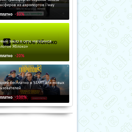
нсферов из аэропортов i'way
сплатно
-10%
вый заказ в сети магазинов
олотое Яблоко»
сплатно
-20%
дней бесплатно в START для новых
льзователей
сплатно
-100%