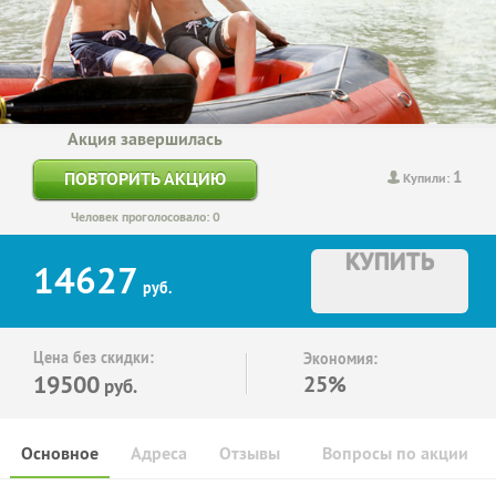
Акция завершилась
1
ПОВТОРИТЬ АКЦИЮ
Купили:
Человек проголосовало: 0
КУПИТЬ
14627
руб.
Цена без скидки:
Экономия:
19500
25%
руб.
Основное
Адреса
Отзывы
Вопросы по акции