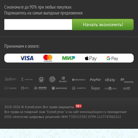
Сэкономьте до 90% при любых покупках
Подпишитесь на самые выгодные предложения
Принимаем к оплате:
2010-2026 © КупиКупон. Все права защищены.
Все права на товарный знак "КупиКупон" и на сайт www.kupikupon.ru принадлежат
OOO «Агентство цифровых решений» ИНН 7705523387, ОГРН 1127747063212