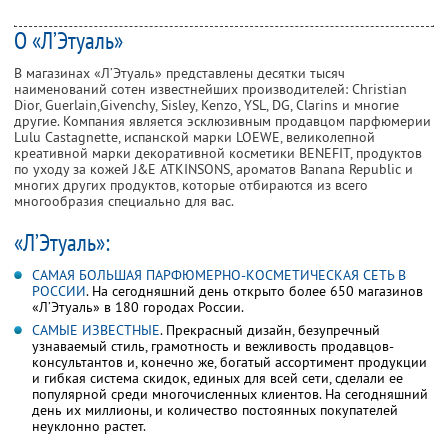
О «Л’Этуаль»
В магазинах «Л’Этуаль» представлены десятки тысяч
наименований сотен известнейших производителей: Сhristian
Dior, Guerlain,Givenchy, Sisley, Kenzo, YSL, DG, Clarins и многие
другие. Компания является эсклюзивным продавцом парфюмерии
Lulu Castagnette, испанской марки LOEWE, великолепной
креативной марки декоративной косметики BENEFIT, продуктов
по уходу за кожей J&E ATKINSONS, ароматов Banana Republic и
многих других продуктов, которые отбираются из всего
многообразия специально для вас.
«Л’Этуаль»:
САМАЯ БОЛЬШАЯ ПАРФЮМЕРНО-КОСМЕТИЧЕСКАЯ СЕТЬ В
РОССИИ
. На сегодняшний день открыто более 650 магазинов
«Л’Этуаль» в 180 городах России.
САМЫЕ ИЗВЕСТНЫЕ
. Прекрасный дизайн, безупречный
узнаваемый стиль, грамотность и вежливость продавцов-
консультантов и, конечно же, богатый ассортимент продукции
и гибкая система скидок, единых для всей сети, сделали ее
популярной среди многочисленных клиентов. На сегодняшний
день их миллионы, и количество постоянных покупателей
неуклонно растет.