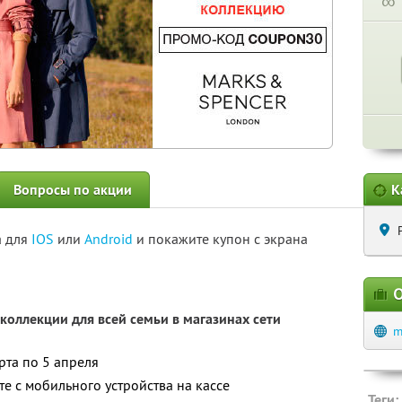
∞
Вопросы по акции
К
а для
IOS
или
Android
и покажите купон с экрана
О
коллекции для всей семьи в магазинах сети
m
рта по 5 апреля
е с мобильного устройства на кассе
Теги: