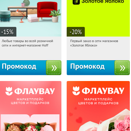
-15
%
-20
%
Любые товары во всей розничной
Первый заказ в сети магазинов
15:33:13
Получили:
83
15:33:13
Получи первым!
сети и интернет-магазине Hoff
«Золотое Яблоко»
Москва, 1-й Волоколамский проезд,
Россия
10с1
Промокод
Промокод