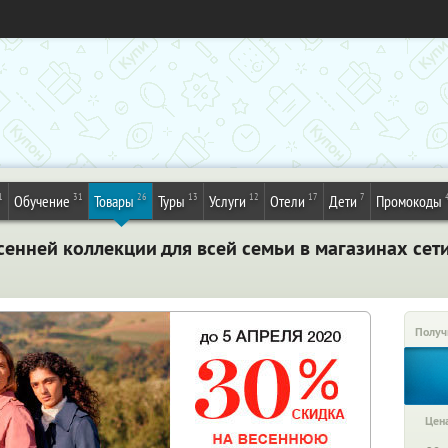
1
31
26
13
12
17
7
Обучение
Товары
Туры
Услуги
Отели
Дети
Промокоды
енней коллекции для всей семьи в магазинах сет
Получ
Цена