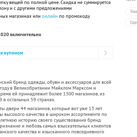
упку вещей по полной цене. Скидка не суммируется
пону и с другими предложениями
Тов
чных магазинах или
онлайн
по промокоду
Оде
 2020 включительно
ся купоном
Х
нский бренд одежды, обуви и аксессуаров для всей
 году в Великобритании Майклом Марксом и
время ей принадлежит более 1300 магазинов, из
9 в остальных 59 странах.
ы двери 44 магазинов, которые вот уже 13 лет
ы высокого качества в широком ассортименте по
0-летнюю историю своего существования бренд
 признание и любовь самых взыскательных клиентов
танского качества и изысканного повседневного