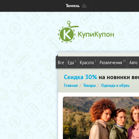
Тюмень
6
2
25
Все
Еда
Красота
Развлечения
Авто
Скидка 30%
на новинки вес
Главная
Товары
Одежда и обувь