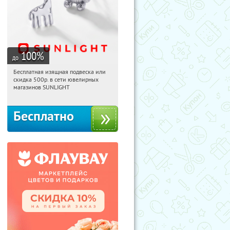
100
%
до
Бесплатная изящная подвеска или
15:33:13
Получили:
73
скидка 500р. в сети ювелирных
Россия
магазинов SUNLIGHT
Бесплатно