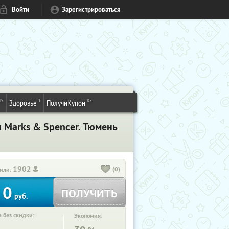
Войти
Зарегистрироваться
49
1
85
Здоровье
ПолучиКупон
и Marks & Spencer. Тюмень
1902
(0)
или:
0
ПОЛУЧИТЬ
руб.
 без скидки:
Экономия: