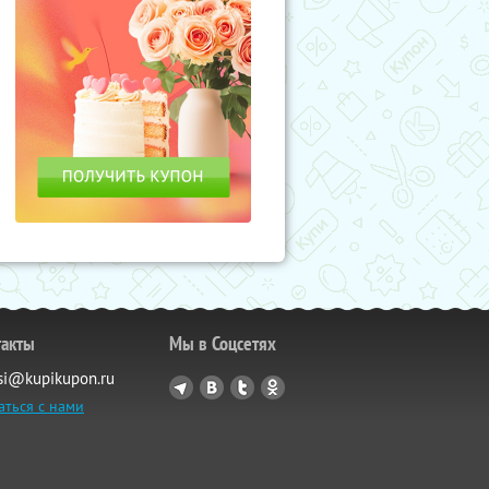
такты
Мы в Соцсетях
si@kupikupon.ru
аться с нами