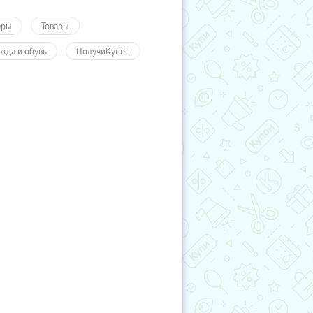
ары
Товары
жда и обувь
ПолучиКупон