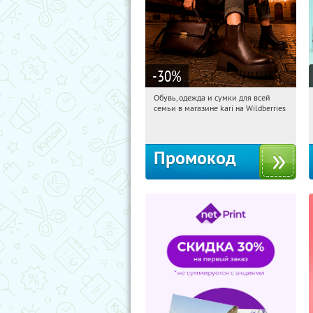
-30
%
Обувь, одежда и сумки для всей
15:33:13
Получили:
31
семьи в магазине kari на Wildberries
Россия
Промокод