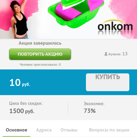
Акция завершилась
13
ПОВТОРИТЬ АКЦИЮ
Купили:
Человек проголосовало: 0
КУПИТЬ
10
руб.
Цена без скидки:
Экономия:
1500
73%
руб.
Основное
Адреса
Отзывы
Вопросы по акции