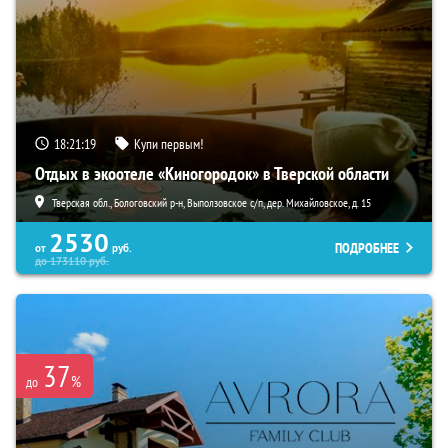
18:21:18
Купи первым!
Отдых в экоотеле «Киногородок» в Тверской области
Тверская обл., Бологовский р-н, Выползовское с/п, дер. Михайловское, д. 15
2530
ПОДРОБНЕЕ
от
руб.
до
173110
руб.
37
%
до