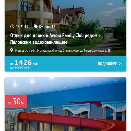
18:21:18
Купили:
12
Отдых для двоих в Avrora Family Club рядом с
Пяловским водохранилищем
Московская обл., Мытищинский р-н, д. Степаньково, ул. Рождественская, д. 25
1426
ПОДРОБНЕЕ
от
руб.
до
60600
руб.
30
%
до