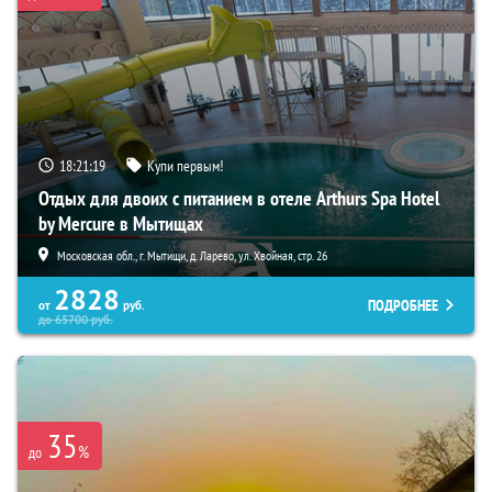
18:21:18
Купи первым!
Отдых для двоих с питанием в отеле Arthurs Spa Hotel
by Mercure в Мытищах
Московская обл., г. Мытищи, д. Ларево, ул. Хвойная, стр. 26
2828
ПОДРОБНЕЕ
от
руб.
до
65700
руб.
35
%
до