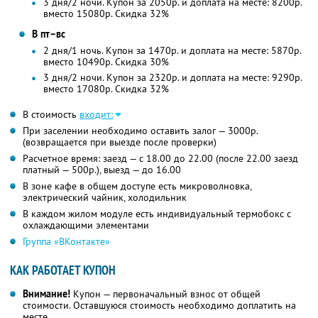
3 дня/2 ночи. Купон за 2050р. и доплата на месте: 8200р.
вместо 15080р.
Скидка 32%
В пт–вс
2 дня/1 ночь. Купон за 1470р. и доплата на месте: 5870р.
вместо 10490р.
Скидка 30%
3 дня/2 ночи. Купон за 2320р. и доплата на месте: 9290р.
вместо 17080р.
Скидка 32%
В стоимость
входит:
При заселении необходимо оставить залог — 3000р.
(возвращается при выезде после проверки)
Расчетное время: заезд — с 18.00 до 22.00 (после 22.00 заезд
платный — 500р.), выезд — до 16.00
В зоне кафе в общем доступе есть микроволновка,
электрический чайник, холодильник
В каждом жилом модуле есть индивидуальный термобокс с
охлаждающими элементами
Группа «ВКонтакте»
КАК РАБОТАЕТ КУПОН
Внимание!
Купон — первоначальный взнос от общей
стоимости. Оставшуюся стоимость необходимо доплатить на
месте