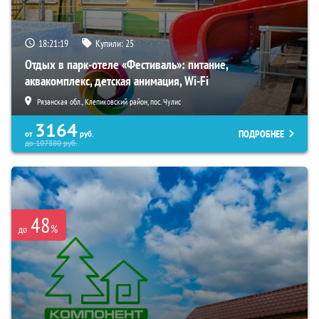
18:21:18
Купили:
25
Отдых в парк-отеле «Фестиваль»: питание,
аквакомплекс, детская анимация, Wi-Fi
Рязанская обл., Клепиковский район, пос. Чулис
3164
ПОДРОБНЕЕ
от
руб.
до
107880
руб.
48
%
до