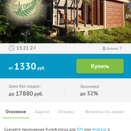
7
:
:
Купили:
1330
от
руб.
Цена без скидки:
Экономия:
17880
32%
до
до
руб.
Основное
Адреса
Отзывы
Вопросы по акции
Скачайте приложение КупиКупона для
IOS
или
Android
и