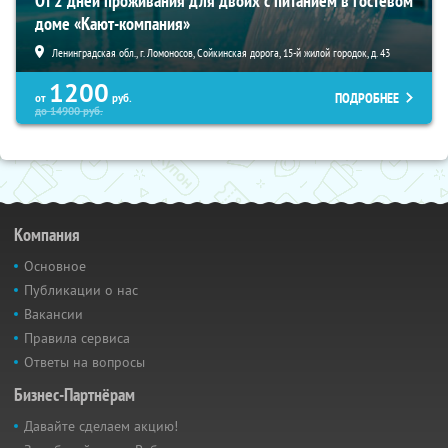
От 2 дней проживания для двоих с питанием в гостевом
доме «Кают-компания»
Ленинградская обл., г. Ломоносов, Сойкинская дорога, 15-й жилой городок, д. 43
1200
ПОДРОБНЕЕ
от
руб.
до
14900
руб.
Компания
Основное
Публикации о нас
Вакансии
Правила сервиса
Ответы на вопросы
Бизнес-Партнёрам
Давайте сделаем акцию!