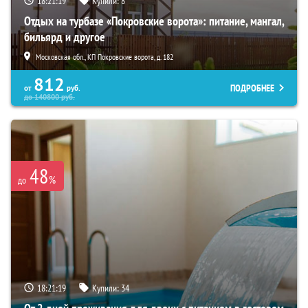
18:21:18
Купили:
8
Отдых на турбазе «Покровские ворота»: питание, мангал,
бильярд и другое
Московская обл., КП Покровские ворота, д. 182
812
ПОДРОБНЕЕ
от
руб.
до
140800
руб.
48
%
до
18:21:18
Купили:
34