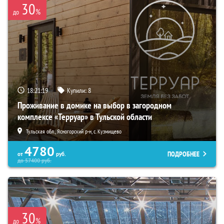
30
%
до
18:21:18
Купили:
8
Проживание в домике на выбор в загородном
комплексе «Терруар» в Тульской области
Тульская обл., Ясногорский р-н, с. Кузмищево
4780
ПОДРОБНЕЕ
от
руб.
до
57400
руб.
30
%
до