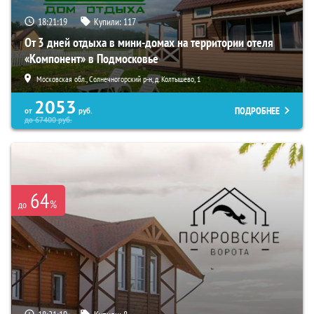
18:21:18
Купили:
117
От 3 дней отдыха в мини-домах на территории отеля
«Компонент» в Подмосковье
Московская обл., Солнечногорский р-н, д. Колтышево, 1
2053
ПОДРОБНЕЕ
от
руб.
до
67400
руб.
64
%
до