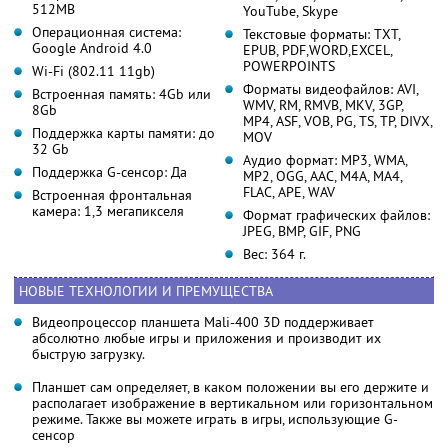
512MB
YouTube, Skype
Операционная система:
Текстовые форматы: TXT,
Google Android 4.0
EPUB, PDF,WORD,EXCEL,
POWERPOINTS
Wi-Fi (802.11 11gb)
Форматы видеофайлов: AVI,
Встроенная память: 4Gb или
WMV, RM, RMVB, MKV, 3GP,
8Gb
MP4, ASF, VOB, PG, TS, TP, DIVX,
Поддержка карты памяти: до
MOV
32 Gb
Аудио формат: MP3, WMA,
Поддержка G-сенсор: Да
MP2, OGG, AAC, M4A, MA4,
FLAC, APE, WAV
Встроенная фронтальная
камера: 1,3 мегапикселя
Формат графических файлов:
JPEG, BMP, GIF, PNG
Вес: 364 г.
НОВЫЕ ТЕХНОЛОГИИ И ПРЕМУЩЕСТВА
Видеопроцессор планшета Mali-400 3D поддерживает
абсолютно любые игры и приложения и производит их
быструю загрузку.
Планшет сам определяет, в каком положении вы его держите и
располагает изображение в вертикальном или горизонтальном
режиме. Также вы можете играть в игры, использующие G-
сенсор