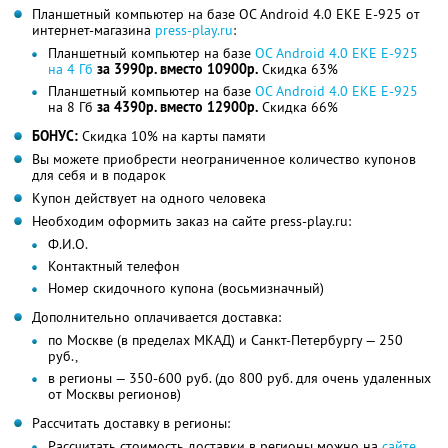
Планшетный компьютер на базе ОС Android 4.0 EKE E-925 от
интернет-магазина
press-play.ru
:
Планшетный компьютер на базе
ОС Android 4.0 EKE E-925
на 4 Гб
за 3990р. вместо 10900р.
Скидка 63%
Планшетный компьютер на базе
ОС Android 4.0 EKE E-925
на 8 Гб
за 4390р. вместо 12900р.
Скидка 66%
БОНУС:
Скидка 10% на карты памяти
Вы можете приобрести неограниченное количество купонов
для себя и в подарок
Купон действует на одного человека
Необходим оформить заказ на сайте press-play.ru:
Ф.И.О.
Контактный телефон
Номер скидочного купона (восьмизначный)
Дополнительно оплачивается доставка:
по Москве (в пределах МКАД) и Санкт-Петербургу — 250
руб.,
в регионы — 350-600 руб. (до 800 руб. для очень удаленных
от Москвы регионов)
Рассчитать доставку в регионы:
Рассчитать стоимость доставки в регионы можно на
сайте