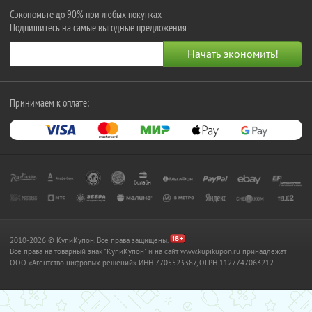
Сэкономьте до 90% при любых покупках
Подпишитесь на самые выгодные предложения
Принимаем к оплате:
2010-2026 © КупиКупон. Все права защищены.
Все права на товарный знак "КупиКупон" и на сайт www.kupikupon.ru принадлежат
OOO «Агентство цифровых решений» ИНН 7705523387, ОГРН 1127747063212