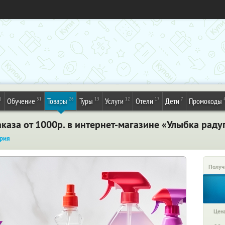
1
31
26
13
12
17
7
Обучение
Товары
Туры
Услуги
Отели
Дети
Промокоды
каза от 1000р. в интернет-магазине «Улыбка раду
рия
Получ
Цена