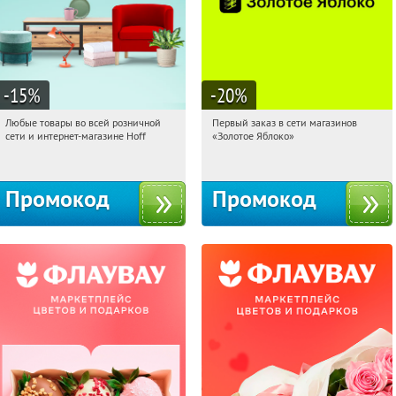
-15
%
-20
%
Любые товары во всей розничной
Первый заказ в сети магазинов
07:33:29
Получили:
83
07:33:29
Получи первым!
сети и интернет-магазине Hoff
«Золотое Яблоко»
Москва, 1-й Волоколамский проезд,
Россия
10с1
Промокод
Промокод