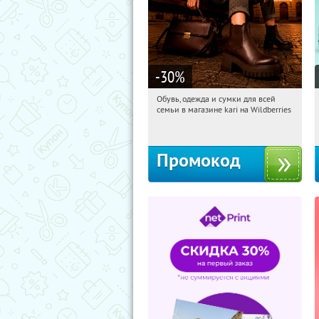
-30
%
Обувь, одежда и сумки для всей
07:33:29
Получили:
31
семьи в магазине kari на Wildberries
Россия
Промокод