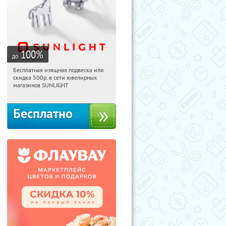
100
%
до
Бесплатная изящная подвеска или
07:33:29
Получили:
73
скидка 500р. в сети ювелирных
Россия
магазинов SUNLIGHT
Бесплатно