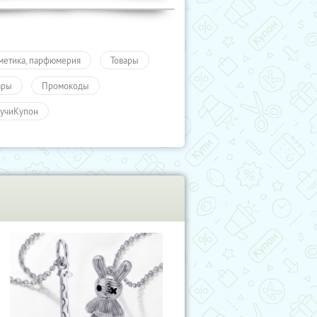
метика, парфюмерия
Товары
ары
Промокоды
учиКупон