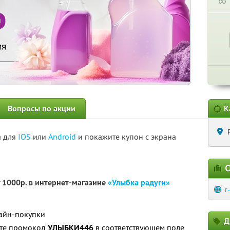
∞
Вопросы по акции
К
а для
IOS
или
Android
и покажите купон с экрана
О
т 1000р. в интернет-магазине
«Улыбка радуги»
r
лайн-покупки
Д
ите промокод
УЛЫБКИ446
в соответствующем поле