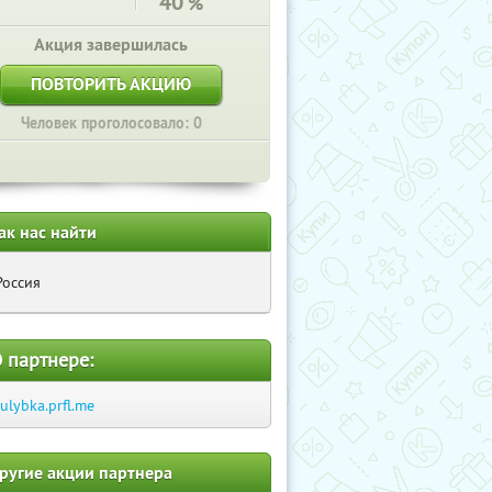
40
%
Акция завершилась
ПОВТОРИТЬ АКЦИЮ
Человек проголосовало: 0
ак нас найти
Россия
 партнере:
-ulybka.prfl.me
ругие акции партнера