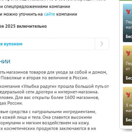
ими спецпредложениями компании
и можно уточнить на
сайте
компании
Пе
бря 2025 включительно
маг
Бе
ся купоном
НИИ
Пе
от 
ть магазинов товаров для ухода за собой и домом,
Поволжье и вторая по величине в России.
Бе
компания «Улыбка радуги» прошла большой путь от
едеральной сети дрогери и интернет-магазина.
ловек. Для вас открыты более 1600 магазинов,
ах России.
3 п
маг
овые средства с натуральными ингредиентами,
 кожей лица и тела. Она славится высокими
Бе
ормулами и мягким воздействием на кожу.
х косметических продуктов заключаются в их