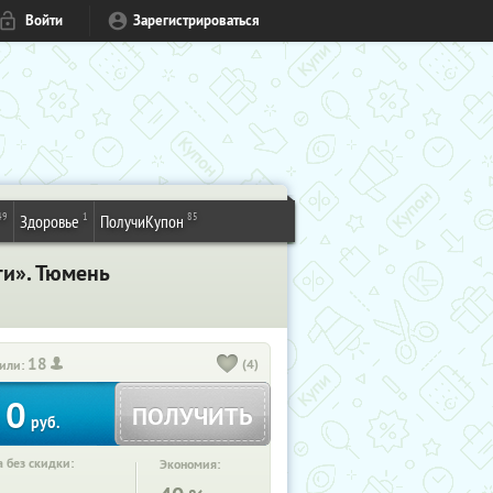
Войти
Зарегистрироваться
49
1
85
Здоровье
ПолучиКупон
ги». Тюмень
18
(4)
или:
0
ПОЛУЧИТЬ
руб.
 без скидки:
Экономия: