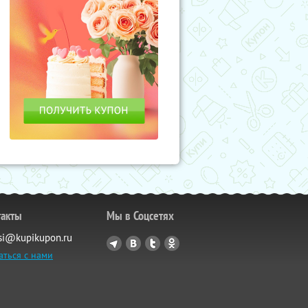
такты
Мы в Соцсетях
si@kupikupon.ru
аться с нами