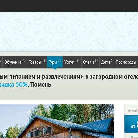
1
31
26
13
12
16
7
Обучение
Товары
Туры
Услуги
Отели
Дети
Промокоды
вым питанием и развлечениями в загородном отеле
кидка 50%
. Тюмень
Купил
от
Цена