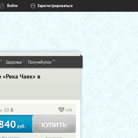
Войти
Зарегистрироваться
48
1
84
Здоровье
ПолучиКупон
 «Река Чаек» в
10
(20)
и:
840
КУПИТЬ
руб.
 без скидки: