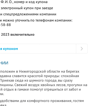
е
Ф. И. О.,
номер и код купона
 электронный купон при заезде
ими спецпредложениями компании
 можно уточнить по телефонам компании:
5-58-88
а 2023 включительно
ся купоном
НИИ
сположен в Нижегородской области на берегах
издавна славится красотой природы: спокойная
. Приехав сюда из шумного города, вы сразу
 тишины. Свежий воздух хвойных лесов, прогулки на
 отдых в гамаке помогут отрешиться от забот и
ми.
удобствами для комфортного проживания, гостям
вка.