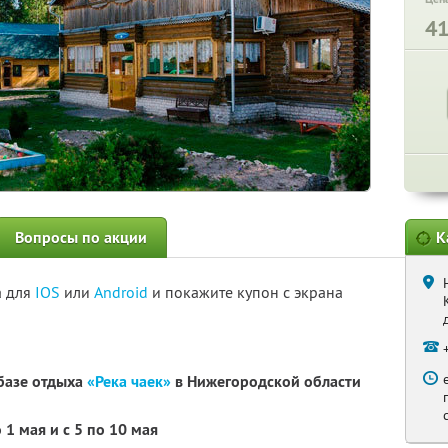
4
Вопросы по акции
К
а для
IOS
или
Android
и покажите купон с экрана
базе отдыха
«Река чаек»
в Нижегородской области
 1 мая и с 5 по 10 мая