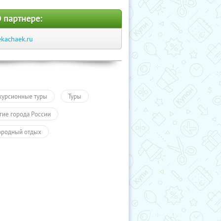
 партнере:
ekachaek.ru
курсионные туры
Туры
гие города России
ородный отдых