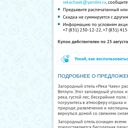
rekachaek@yandex.ru
, сообщит
Предъявите распечатанный или
Скидка не суммируется с друг
Информацию по условиям акции
+7 (831) 230-12-22,
+7 (831) 41
Купон действителен по 25 август
Узнай, как воспользовать
ПОДРОБНЕЕ О ПРЕДЛОЖЕ
Загородный отель «Река Чаек» ра
Ветлуги. Этот заповедный уголок 
река, густой лес, бескрайние поля
погрузитесь в атмосферу отдыха и
природе, развлечения и неспешный
вернуться домой со свежими сила
Загородный отель оснащен всеми 
предоставляется бесплатная парко