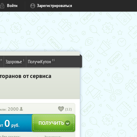
Войти
Зарегистрироваться
49
1
85
Здоровье
ПолучиКупон
торанов от сервиса
2000
(12)
или:
0
от
руб.
 без скидки: