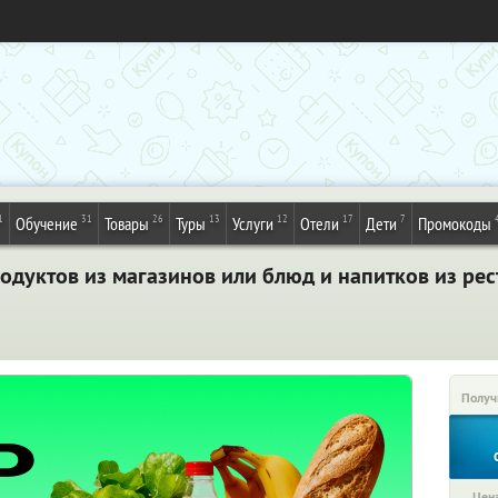
1
31
26
13
12
17
7
Обучение
Товары
Туры
Услуги
Отели
Дети
Промокоды
одуктов из магазинов или блюд и напитков из рес
Получ
Цена