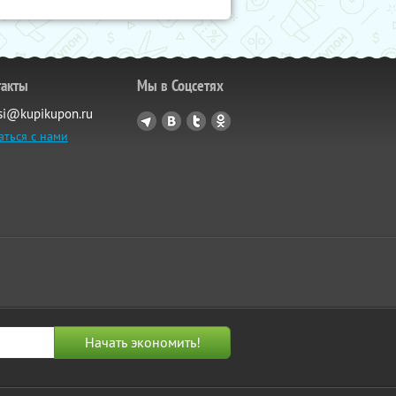
такты
Мы в Соцсетях
si@kupikupon.ru
аться с нами