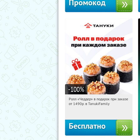
Промокод
-100
%
Ролл «Чеддер» в подарок при заказе
10:22:00
Получили:
108
от 1490р. в TanukiFamily
Россия
Бесплатно