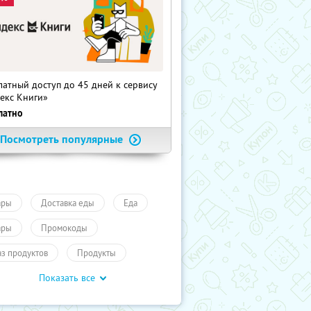
латный доступ до 45 дней к сервису
екс Книги»
латно
Посмотреть популярные
ары
Доставка еды
Еда
ары
Промокоды
аз продуктов
Продукты
Показать все
учиКупон
Еда