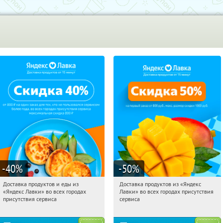
-40
%
-50
%
Доставка продуктов и еды из
Доставка продуктов из «Яндекс
10:22:00
Получили:
38
10:22:00
Получили:
165
«Яндекс Лавки» во всех городах
Лавки» во всех городах присутствия
Россия
Россия
присутствия сервиса
сервиса