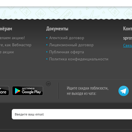
тнёрам
Документы
Кон
елаем акцию!
Агентский договор
spro
е, как Вебмастер
Лицензионный договор
Связ
е акции
Публичная оферта
Политика конфиденциальности
Ищите скидки поблизости,
не выходя из чата: