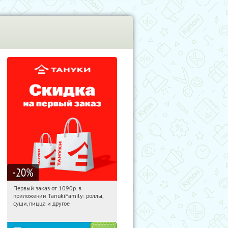
-20
%
Первый заказ от 1090р. в
10:22:00
Получили:
256
приложении TanukiFamily: роллы,
Россия
суши, пицца и другое