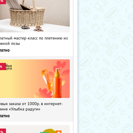
0%
латный мастер-класс по плетению из
жной лозы
латно
%
рвых заказа от 1000р. в интернет-
зине «Улыбка радуги»
латно
0%