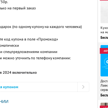
750р.
лько на первый заказ
одарок (по одному купону на каждого человека)
Кухо
на м
Бесп
ите код купона в поле «Промокод»
томатически
-40
ими спецпредложениями компании
 можно уточнить по телефону компании:
ря 2024 включительно
Дост
Лавк
ся купоном
серв
Бесп
НИИ