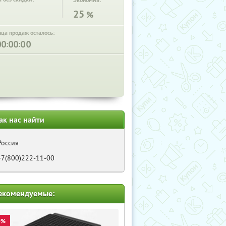
Экономия:
25
%
нца продаж осталось:
:
:
ак нас найти
Россия
+7(800)222-11-00
екомендуемые:
0%