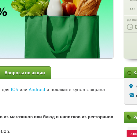
∞
До ко
Вопросы по акции
К
а для
IOS
или
Android
и покажите купон с экрана
в из магазинов или блюд и напитков из ресторанов
Р
500р.
-10