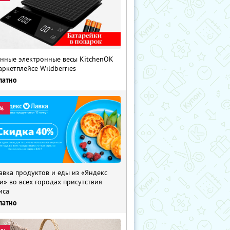
нные электронные весы KitchenOK
аркетплейсе Wildberries
латно
%
авка продуктов и еды из «Яндекс
и» во всех городах присутствия
иса
латно