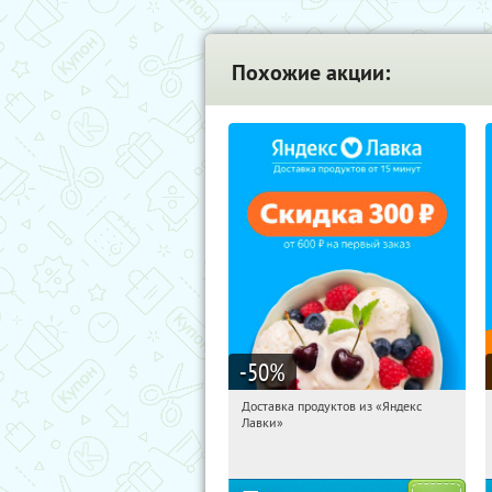
Похожие акции:
-50
%
Доставка продуктов из «Яндекс
10:22:00
Получили:
5
Лавки»
Россия