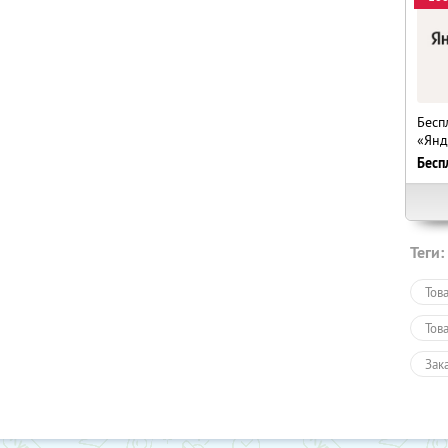
Бесп
«Янд
Бесп
Теги:
Тов
Тов
Зак
Пол