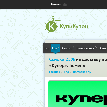
Тюмень
6
2
25
Все
Еда
Красота
Развлечения
Авто
Скидка 25%
на доставку пр
«Купер». Тюмень
Главная
Еда
Доставка еды