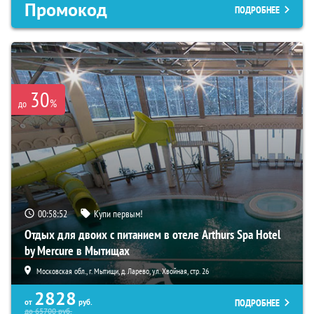
Промокод
ПОДРОБНЕЕ
30
%
до
00:58:50
Купи первым!
Отдых для двоих с питанием в отеле Arthurs Spa Hotel
by Mercure в Мытищах
Московская обл., г. Мытищи, д. Ларево, ул. Хвойная, стр. 26
2828
ПОДРОБНЕЕ
от
руб.
до
65700
руб.