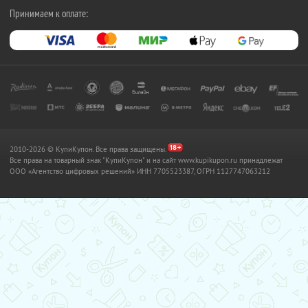
Принимаем к оплате:
2010-2026 © КупиКупон. Все права защищены.
Все права на товарный знак "КупиКупон" и на сайт www.kupikupon.ru принадлежат
OOO «Агентство цифровых решений» ИНН 7705523387, ОГРН 1127747063212