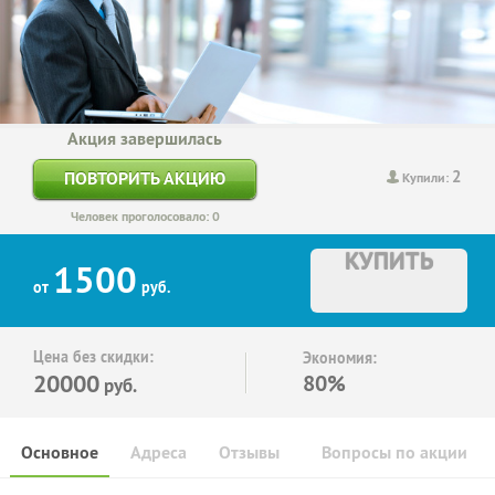
Акция завершилась
2
ПОВТОРИТЬ АКЦИЮ
Купили:
Человек проголосовало: 0
КУПИТЬ
1500
от
руб.
Цена без скидки:
Экономия:
20000
80%
руб.
Основное
Адреса
Отзывы
Вопросы по акции