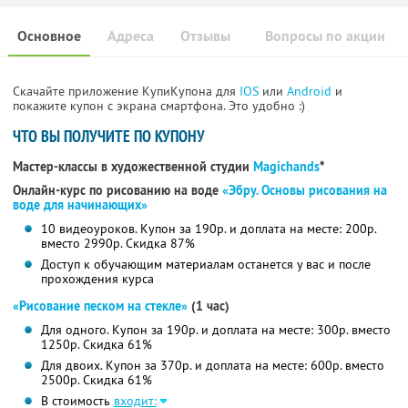
Основное
Адреса
Отзывы
Вопросы по акции
Скачайте приложение КупиКупона для
IOS
или
Android
и
покажите купон с экрана смартфона. Это удобно :)
ЧТО ВЫ ПОЛУЧИТЕ ПО КУПОНУ
Мастер-классы в художественной студии
Magichands
*
Онлайн-курс по рисованию на воде
«Эбру. Основы рисования на
воде для начинающих»
10 видеоуроков. Купон за 190р. и доплата на месте: 200р.
вместо 2990р.
Скидка 87%
Доступ к обучающим материалам останется у вас и после
прохождения курса
«Рисование песком на стекле»
(1 час)
Для одного. Купон за 190р. и доплата на месте: 300р. вместо
1250р. Скидка 61%
Для двоих. Купон за 370р. и доплата на месте: 600р. вместо
2500р. Скидка 61%
В стоимость
входит: