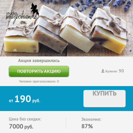
Акция завершилась
90
ПОВТОРИТЬ АКЦИЮ
Купили:
Человек проголосовало: 0
КУПИТЬ
190
от
руб.
Цена без скидки:
Экономия:
7000
87%
руб.