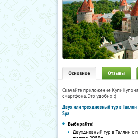
Основное
Отзывы
Скачайте приложение КупиКупон
смартфона. Это удобно :)
Двух или трехдневный тур в Таллин с
Spa
Выбирайте!
Двухдневный тур в Таллин с 
вместо
2980
р.