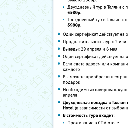
Двухдневный тур в Таллин с п
3580
р.
Трехдневный тур в Таллин с п
3980
р.
Один сертификат действует на 
Продолжительность тура: 2 или 
Выезды
: 29 апреля и 6 мая
Один сертификат действует на 
Если едете вдвоем или компани
каждого
Вы можете приобрести неограни
подарок
Необходимо активировать купон
апреля
Двухдневная поездка в Таллин с
Hotel
(в зависимости от выбран
В стоимость тура входит
:
Проживание в СПА-отеле