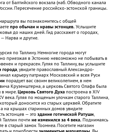
рга от Балтийского вокзала (наб. Обводного канала
России. Пересечение российско-эстонской границы.
и маршрута вы познакомитесь с общей
наете
про обычаи и нравы эстонцев.
Услышите
овья до наших дней. Гид расскажет о городах,
 — Нарва и другие.
урсия по Таллину. Немногие города могут
, но приезжая в Эстонию невозможно не побывать в
венен и прекрасен. Гуляя по Таллину, вы услышите
и города
, увидите православный Александро-
чинал карьеру патриарх Московский и всея Руси
ии
порадует вас своим великолепием, в нем
вича Крузенштерна, а церковь Святого Олафа была
 в мире.
Церковь Святого Духа
построена в XIV
 XV века. Гуляя по мощеным улочкам старого Таллина,
 который доносится из старых церквей. Обратите
 а на крышах старинных домов увидите
ть эстонцев — это
здание готической Ратуши
,
ый Таллин почти
не изменился за 4 века.
Поднимаясь
те в старый замок Тоомнеа. Посетите магазин
дать и приобрести
знаменитые марцепаны.
Вы