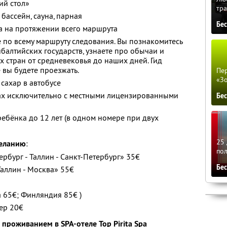
ий стол»
тра
бассейн, сауна, парная
Бе
а на протяжении всего маршрута
по всему маршруту следования. Вы познакомитесь
балтийских государств, узнаете про обычаи и
х стран от средневековья до наших дней. Гид
 вы будете проезжать.
Пер
«З
 сахар в автобусе
ах исключительно с местными лицензированными
Бе
ебёнка до 12 лет (в одном номере при двух
25 
желанию
:
по
рбург - Таллин - Санкт-Петербург» 35€
Бе
Таллин - Москва» 55€
 65€; Финляндия 85€ )
ер 20€
 проживанием в SPA-отеле Top Pirita Spa