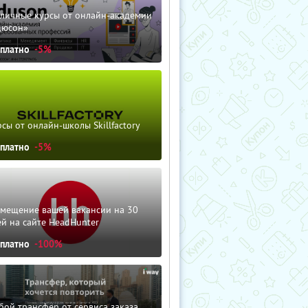
зличные курсы от онлайн-академии
дюсон»
сплатно
-5%
сы от онлайн-школы Skillfactory
сплатно
-5%
змещение вашей вакансии на 30
й на сайте HeadHunter
сплатно
-100%
ой трансфер от сервиса заказа