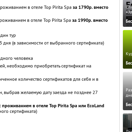
Ра
роживанием в отеле Top Pirita Spa
за 1790р. вместо
«Э
роживанием в отеле Top Pirita Spa
за 1990р. вместо
Бе
один тур
3 дня (в зависимости от выбранного сертификата)
Кур
одного человека
Бе
ей, необходимо приобретать сертификат на
ченное количество сертификатов для себя и в
Ра
, выбрав желаемую дату заезда не позднее 27
дне
Бе
 проживанием в отеле Top Pirita Spa или EcoLand
ного сертификата)
Люб