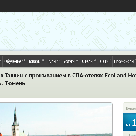
1
31
25
13
12
16
7
Обучение
Товары
Туры
Услуги
Отели
Дети
Промокоды
 Таллин с проживанием в СПА-отелях EcoLand Hotel
 . Тюмень
Купил
от
Цена