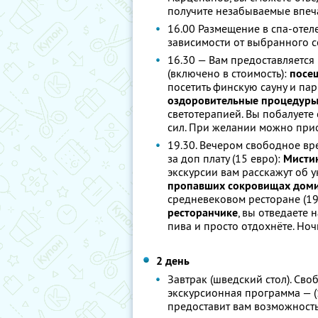
получите незабываемые впеча
16.00 Размещение в спа-отел
зависимости от выбранного с
16.30 — Вам предоставляется
(включено в стоимость):
посещ
посетить финскую сауну и пар
оздоровительные процедур
светотерапией. Вы побалует
сил. При желании можно прио
19.30. Вечером свободное вр
за доп плату (15 евро):
Мистик
экскурсии вам расскажут об 
пропавших сокровищах доми
средневековом ресторане (19 
ресторанчике
, вы отведаете
пива и просто отдохнёте. Ноч
2 день
Завтрак (шведский стол). Св
экскурсионная программа — (1
предоставит вам возможность