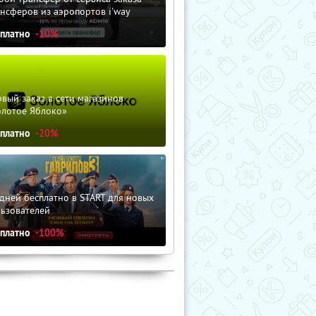
нсферов из аэропортов i'way
сплатно
-10%
вый заказ в сети магазинов
олотое Яблоко»
сплатно
-20%
дней бесплатно в START для новых
льзователей
сплатно
-100%