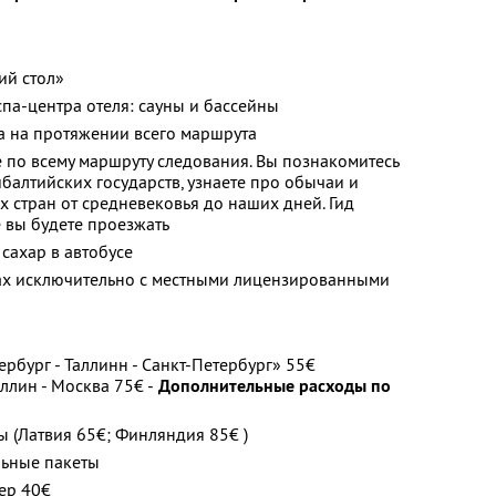
ий стол»
па-центра отеля: сауны и бассейны
а на протяжении всего маршрута
по всему маршруту следования. Вы познакомитесь
балтийских государств, узнаете про обычаи и
х стран от средневековья до наших дней. Гид
е вы будете проезжать
 сахар в автобусе
ах исключительно с местными лицензированными
рбург - Таллинн - Санкт-Петербург» 55€
ллин - Москва 75€ -
Дополнительные расходы по
 (Латвия 65€; Финляндия 85€ )
льные пакеты
ер 40€