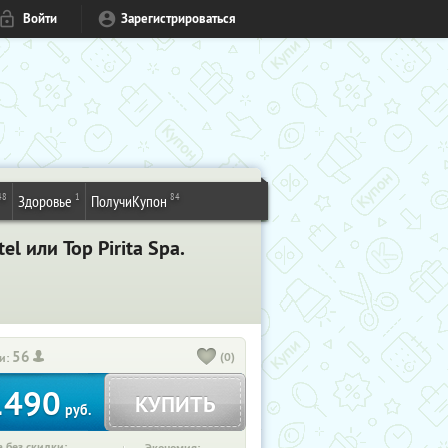
Войти
Зарегистрироваться
48
1
84
Здоровье
ПолучиКупон
 или Top Pirita Spa.
56
(0)
и:
1490
КУПИТЬ
руб.
 без скидки: