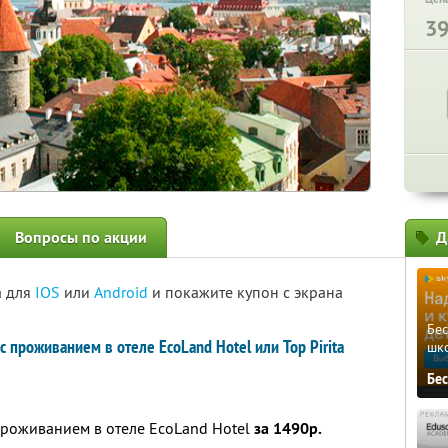
3
Вопросы по акции
Д
а для
IOS
или
Android
и покажите купон с экрана
Бе
 проживанием в отеле EcoLand Hotel или Top Pirita
шк
Бе
проживанием в отеле EcoLand Hotel
за 1490р.