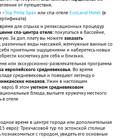
тления от путешествия.
е
«Top Pirita Spa»
или спа-отеле
EcoLand Hotel
(в
ертификата)
 время для отдыха и релаксационных процедур
ение спа-центра отеля:
покупаться в бассейне,
ную. За доп. плату вы можете
заказать
ы
, различные виды массажей, жемчужные ванные со
е себя приятными ощущениями и наберетесь новых
брести косметику для себя и близких.
емя или экскурсионно-развлекательная программа
а европейского средневековья.
Во время
укладе средневековья и поведают легенду о
никанских монахов
. Ужин в настоящем
евро). В этом
уютном средневековом
 национальные блюда, выпьете кружечку местного
ь в отеле
ободное время в центре города или дополнительная
5 евро): Трехчасовой тур по эстонской столице
 познакомиться с городом, увидеть его основные