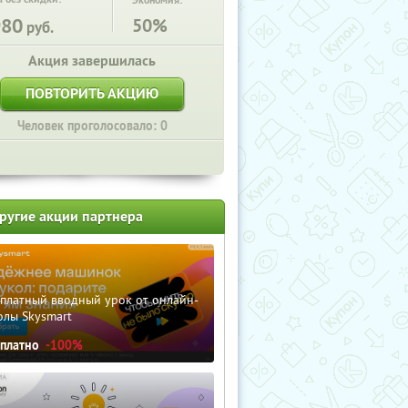
Экономия:
980
50%
руб.
Акция завершилась
ПОВТОРИТЬ АКЦИЮ
Человек проголосовало: 0
ругие акции партнера
сплатный вводный урок от онлайн-
олы Skysmart
сплатно
-100%