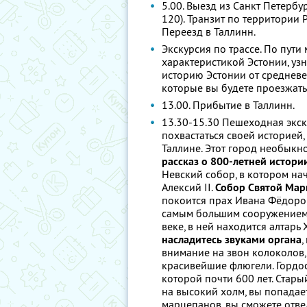
5.00. Выезд из Санкт Петербу
120). Транзит по территории 
Переезд в Таллинн.
Экскурсия по трассе. По пут
характеристикой Эстонии, уз
историю Эстонии от средневек
которые вы будете проезжать
13.00. Прибытие в Таллинн.
13.30-15.30 Пешеходная экск
похвастаться своей историей
Таллине. Этот город необыкно
рассказ о 800-летней истори
Невский собор, в котором на
Алексий II.
Собор Святой Мар
покоится прах Ивана Фёдоро
самым большим сооружением
веке, в ней находится алтарь
насладитесь звуками органа
,
внимание на звон колоколов,
красивейшие флюгели. Гордос
которой почти 600 лет. Стар
на высокий холм, вы попадае
марцепанов, вы сможете отве