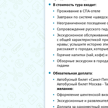
В стоимость тура входит
:
Проживание в СПА-отеле
Завтраки по системе «шведск
Неограниченное посещение с
Сопровождение русского гид
Экскурсионное обслуживание 
с общей характеристикой при
нравы; услышите историю эти
расскажет о городах, которы
Горячие напитки (чай, кофе) и
Обзорные экскурсии в город
гидами
Обязательная доплата
:
Автобусный билет «Санкт-Пете
Автобусный билет Москва - Та
желанию
:
Оформление шенгенской визы
Экскурсионные и развлекате
Доплата за одноместный ном