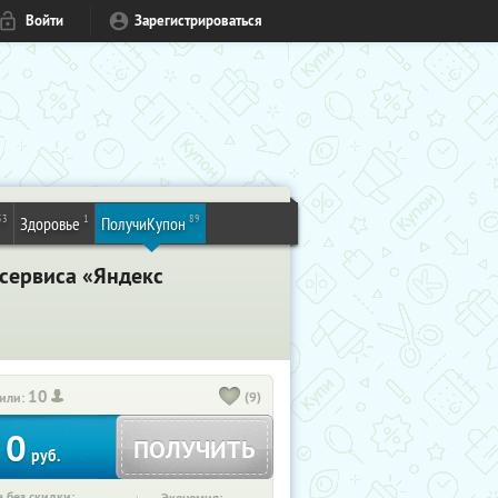
Войти
Зарегистрироваться
53
1
89
Здоровье
ПолучиКупон
сервиса «Яндекс
10
(9)
или:
0
ПОЛУЧИТЬ
руб.
 без скидки: