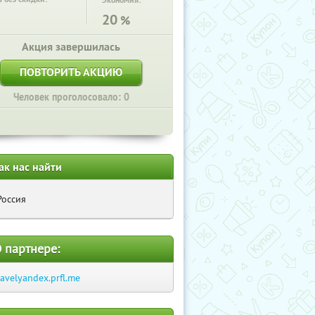
Экономия:
20
%
Акция завершилась
ПОВТОРИТЬ АКЦИЮ
Человек проголосовало: 0
ак нас найти
Россия
 партнере:
ravelyandex.prfl.me