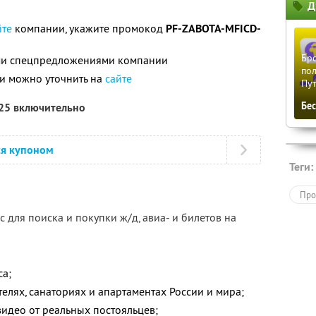
Д
5
йте
компании, укажите промокод
PF-ZABOTA-MFICD-
Бро
ими спецпредложениями компании
пол
и можно уточнить на
сайте
Пу
Бе
025 включительно
ся купоном
Теги:
Про
 для поиска и покупки ж/д, авиа- и билетов на
са;
елях, санаториях и апартаментах России и мира;
видео от реальных постояльцев;