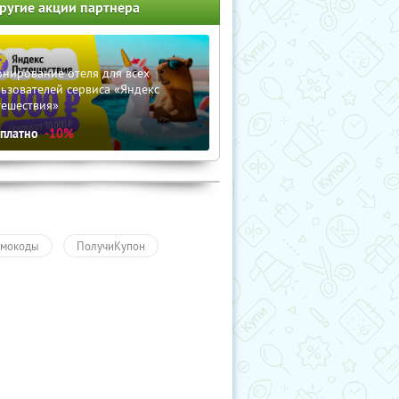
ругие акции партнера
нирование отеля для всех
ьзователей сервиса «Яндекс
тешествия»
сплатно
-10%
мокоды
ПолучиКупон