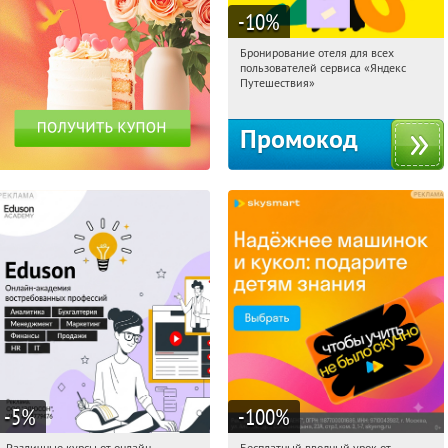
-10
%
Бронирование отеля для всех
14:02:10
Получи первым!
пользователей сервиса «Яндекс
Россия
Путешествия»
Промокод
-5
%
-100
%
Различные курсы от онлайн-
Бесплатный вводный урок от