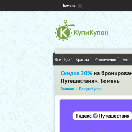
Тюмень
7
2
25
Все
Еда
Красота
Развлечения
Авто
Скидка 20%
на бронирован
Путешествия». Тюмень
Главная
ПолучиКупон