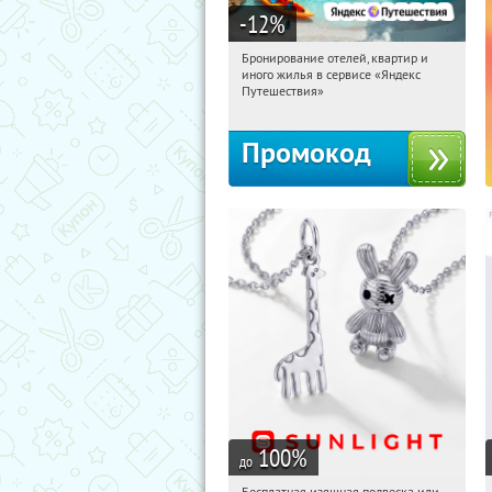
-12
%
Бронирование отелей, квартир и
14:02:10
Получи первым!
иного жилья в сервисе «Яндекс
Россия
Путешествия»
Промокод
100
%
до
Бесплатная изящная подвеска или