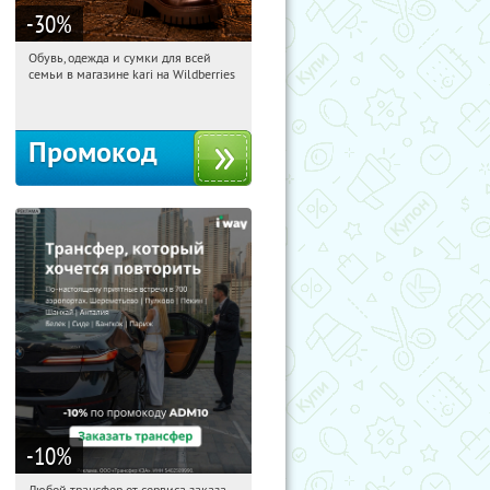
-30
%
Обувь, одежда и сумки для всей
14:02:10
Получили:
32
семьи в магазине kari на Wildberries
Россия
Промокод
-10
%
Любой трансфер от сервиса заказа