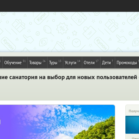
1
31
26
13
14
17
7
Обучение
Товары
Туры
Услуги
Отели
Дети
Промокоды
ие санатория на выбор для новых пользователей 
Получ
Цена