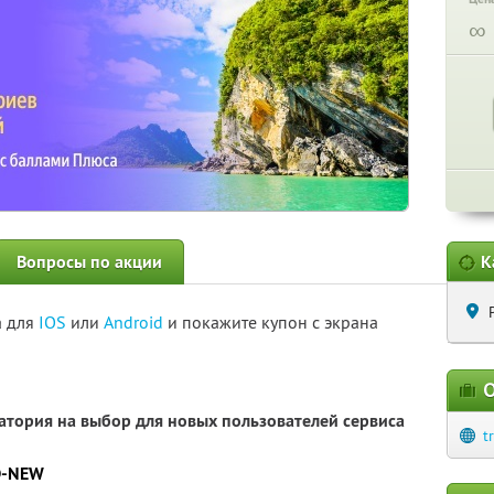
∞
Вопросы по акции
К
а для
IOS
или
Android
и покажите купон с экрана
О
атория на выбор для новых пользователей сервиса
t
D-NEW