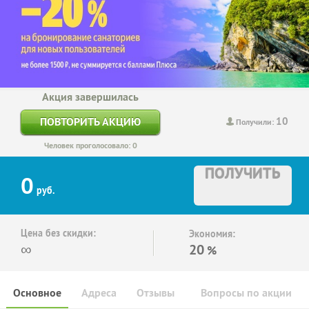
Акция завершилась
10
ПОВТОРИТЬ АКЦИЮ
Получили:
Человек проголосовало: 0
ПОЛУЧИТЬ
0
руб.
Цена без скидки:
Экономия:
∞
20
%
Основное
Адреса
Отзывы
Вопросы по акции