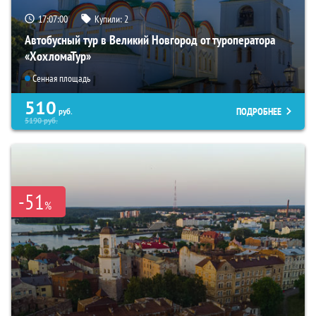
17:06:59
Купили:
2
Автобусный тур в Великий Новгород от туроператора
«ХохломаТур»
Сенная площадь
510
ПОДРОБНЕЕ
руб.
5190
руб.
-51
%