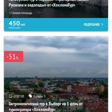
Рускеала и водопады» от «ХохломаТур»
Сенная площадь
450
ПОДРОБНЕЕ
руб.
4550
руб.
-51
%
17:06:59
Купили:
5
Гастрономический тур в Выборг на 1 день от
туроператора «ХохломаТур»