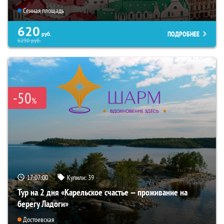
Сенная площадь
620
ПОДРОБНЕЕ
руб.
6290
руб.
-50
%
17:06:59
Купили:
39
Тур на 2 дня «Карельское счастье — проживание на
берегу Ладоги»
Достоевская