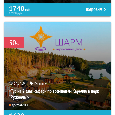
1740
ПОДРОБНЕЕ
руб.
13900
руб.
-50
%
17:06:59
Купили:
6
«Тур на 2 дня: сафари по водопадам Карелии и парк
“Рускеала"»
Достоевская