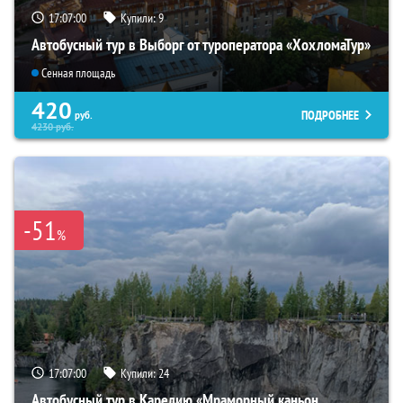
17:06:59
Купили:
9
Автобусный тур в Выборг от туроператора «ХохломаТур»
Сенная площадь
420
ПОДРОБНЕЕ
руб.
4230
руб.
-51
%
17:06:59
Купили:
24
Автобусный тур в Карелию «Мраморный каньон