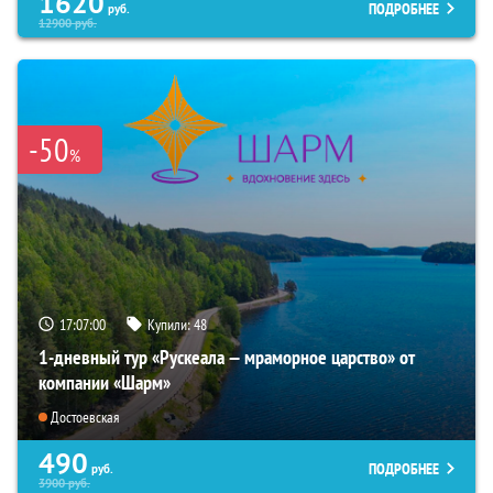
1620
ПОДРОБНЕЕ
руб.
12900
руб.
-50
%
17:06:59
Купили:
48
1-дневный тур «Рускеала — мраморное царство» от
компании «Шарм»
Достоевская
490
ПОДРОБНЕЕ
руб.
3900
руб.