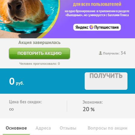
Акция завершилась
34
ПОВТОРИТЬ АКЦИЮ
Получили:
Человек проголосовало: 0
ПОЛУЧИТЬ
0
руб.
Цена без скидки:
Экономия:
∞
20
%
Основное
Адреса
Отзывы
Вопросы по акции