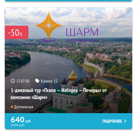
-50
%
17:06:59
Купили:
12
1-дневный тур «Псков — Изборск — Печоры» от
компании «Шарм»
Достоевская
640
ПОДРОБНЕЕ
руб.
5100
руб.