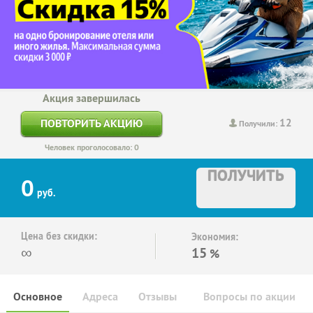
Акция завершилась
12
ПОВТОРИТЬ АКЦИЮ
Получили:
Человек проголосовало: 0
ПОЛУЧИТЬ
0
руб.
Цена без скидки:
Экономия:
∞
15
%
Основное
Адреса
Отзывы
Вопросы по акции