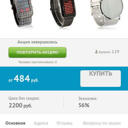
Акция завершилась
129
ПОВТОРИТЬ АКЦИЮ
Купили:
Человек проголосовало: 0
КУПИТЬ
484
от
руб.
Цена без скидки:
Экономия:
2200
56%
руб.
Основное
Адреса
Отзывы
Вопросы по акции