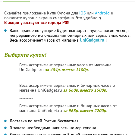
Скачайте приложение КупиКупона для
IOS
или
Android
и
покажите купон с экрана смартфона. Это удобно :)
В акции участвуют все города РФ!
Ваше правое полушарие будет вытворять чудеса после месяца
непрерывного использования бинарных или зеркальных часов.
Весь ассортимент часов от магазина
UniGadget.ru
!
Выберите купон!
Весь ассортимент зеркальных часов от магазина
UniGadget.ru
за 484р. вместо 1100р.
---------
Весь ассортимент зеркальных и бинарных часов от
магазина UniGadget.ru
за 660р. вместо 1500р.
---------
Весь ассортимент зеркальных и бинарных часов от
магазина UniGadget.ru
за 968р. вместо 2200р.
Доставка по всей России бесплатная
В заказе необходимо написать номер купона
Заказ отправляется в течение 5 дней после получения заявки