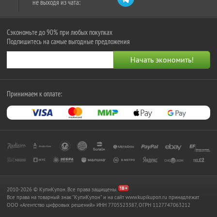
не выходя из чата:
Сэкономьте до 90% при любых покупках
Подпишитесь на самые выгодные предложения
Принимаем к оплате:
2010-2026 © КупиКупон. Все права защищены.
Все права на товарный знак "КупиКупон" и на сайт www.kupikupon.ru принадлежат
OOO «Агентство цифровых решений» ИНН 7705523387, ОГРН 1127747063212