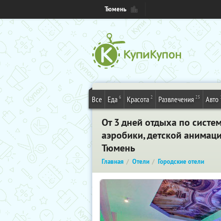
Тюмень
6
2
25
Все
Еда
Красота
Развлечения
Авто
От 3 дней отдыха по систе
аэробики, детской анимации
Тюмень
Главная
Отели
Городские отели