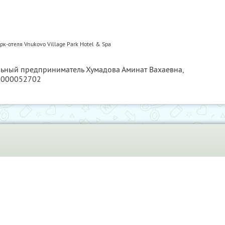
к-отеля Vnukovo Village Park Hotel & Spa
льный предприниматель Хумадова Аминат Вахаевна,
0000052702