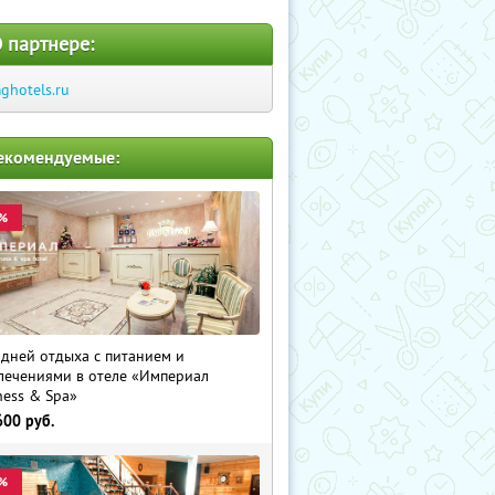
 партнере:
ghotels.ru
екомендуемые:
%
 дней отдыха с питанием и
лечениями в отеле «Империал
ness & Spa»
600
руб.
%