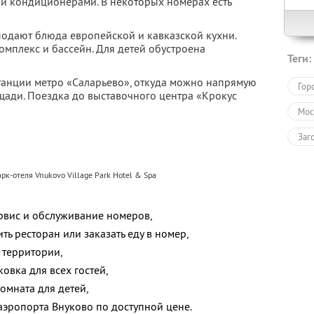
и кондиционерами. В некоторых номерах есть
подают блюда европейской и кавказской кухни.
комплекс и бассейн. Для детей обустроена
Теги:
станции метро «Саларьево», откуда можно напрямую
Гор
щади. Поездка до выставочного центра «Крокус
Мос
Заг
Оте
рк-отеля Vnukovo Village Park Hotel & Spa
рвис и обслуживание номеров,
ить ресторан или заказать еду в номер,
 территории,
овка для всех гостей,
омната для детей,
аэропорта Внуково по доступной цене.