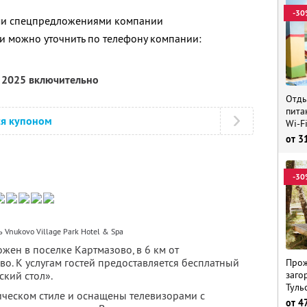
-30
ими спецпредложениями компании
 можно уточнить по телефону компании:
я 2025 включительно
Отды
пита
ся купоном
Wi-F
от
3
-30
 Vnukovo Village Park Hotel & Spa
ожен в поселке Картмазово, в 6 км от
о. К услугам гостей предоставляется бесплатный
Прож
заго
ский стол».
Туль
ческом стиле и оснащены телевизорами с
от
4