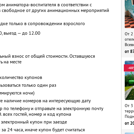
м аниматора-воспитателя в соответствии с
 свободное от других анимационных мероприятий
адке только в сопровождении взрослого
0, выезд — до 12.00
От 2
отел
Всев
от
8
ьный взнос от общей стоимости. Оставшуюся
ь на месте
-48
количество купонов
зоваться только один раз
ммируются ночи)
те наличие номеров на интересующую дату
От 3
р по телефону и отправьте на электронную почту
терр
.
всех гостей, номер и код купона
Подм
 электронный купон при заезде
от
2
за 24 часа, иначе купон будет считаться