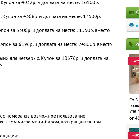
Купон за 4032р. и доплата на месте: 16100р.
О
 Купон за 4368р. и доплата на месте: 17500р.
m
пон за 5306р. и доплата на месте: 21350р. вместо
упон за 6196р. и доплата на месте: 24800р. вместо
Р
й» для четверых. Купон за 10676р. и доплата на
-42
.
От 3
разв
Well
. с номера (за возможное пользование
от
4
я, в том числе мини-баром, возвращается при
лощадки:
-40