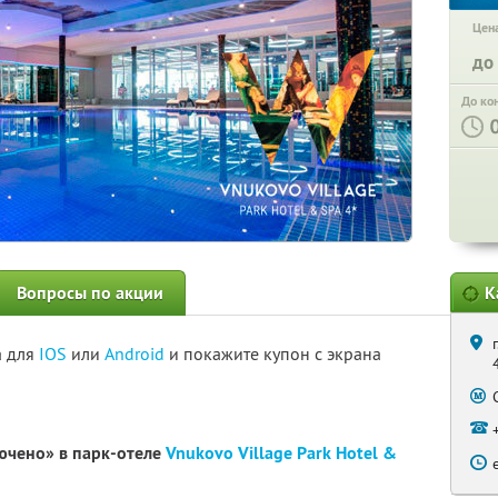
Цена
до
До ко
Вопросы по акции
К
а для
IOS
или
Android
и покажите купон с экрана
лючено» в парк-отеле
Vnukovo Village Park Hotel &