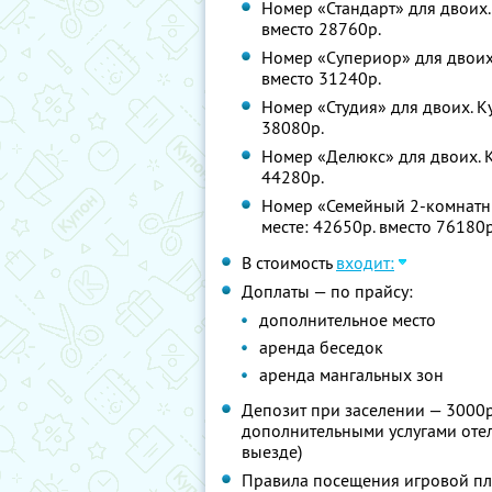
Номер «Стандарт» для двоих. 
вместо 28760р.
Номер «Супериор» для двоих.
вместо 31240р.
Номер «Студия» для двоих. Ку
38080р.
Номер «Делюкс» для двоих. К
44280р.
Номер «Семейный 2-комнатны
месте: 42650р. вместо 76180р
В стоимость
входит:
Доплаты — по прайсу:
дополнительное место
аренда беседок
аренда мангальных зон
Депозит при заселении — 3000р
дополнительными услугами отел
выезде)
Правила посещения игровой п