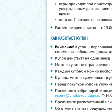
игры проходят под присмотро
утвержденным расписанием в
время
дети до 7 находятся на площ
Расчетное время: заезд — с 15.0
КАК РАБОТАЕТ КУПОН
Внимание!
Купон — первоначал
стоимость необходимо доплатит
Купон действует на один заезд
Можно купить неограниченное 
Каждым купоном можно восполь
Купоны можно суммировать (су
Перед покупкой купона уточни
После этого забронируйте номе
reserv@vnukovovillage.ru
Ф. И. О
Предъявите распечатанный или
Об отмене визита предупредите 