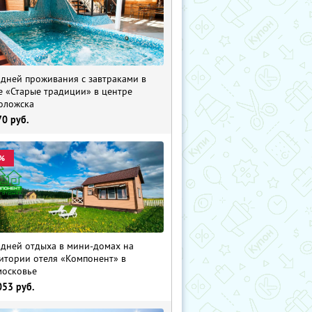
 дней проживания с завтраками в
е «Старые традиции» в центре
оложска
70
руб.
%
 дней отдыха в мини-домах на
итории отеля «Компонент» в
осковье
053
руб.