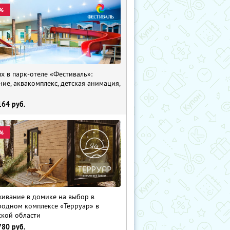
%
х в парк-отеле «Фестиваль»:
ние, аквакомплекс, детская анимация,
i
164
руб.
%
ивание в домике на выбор в
родном комплексе «Терруар» в
ской области
780
руб.