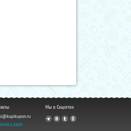
такты
Мы в Соцсетях
si@kupikupon.ru
аться с нами