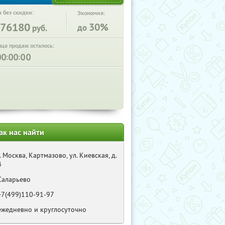
 без скидки:
Экономия:
76180
30%
до
руб.
нца продаж осталось:
:
:
ак нас найти
г. Москва, Картмазово, ул. Киевская, д.
4
Саларьево
+7(499)110-91-97
ежедневно и круглосуточно