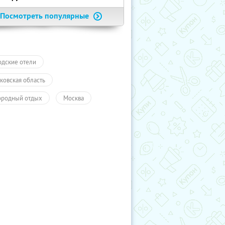
Посмотреть популярные
одские отели
ковская область
ородный отдых
Москва
ли