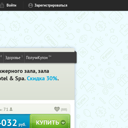
Войти
Зарегистрироваться
48
1
84
Здоровье
ПолучиКупон
ажерного зала, зала
otel & Spa.
Скидка 30%
.
71
(88)
и:
4032
руб.