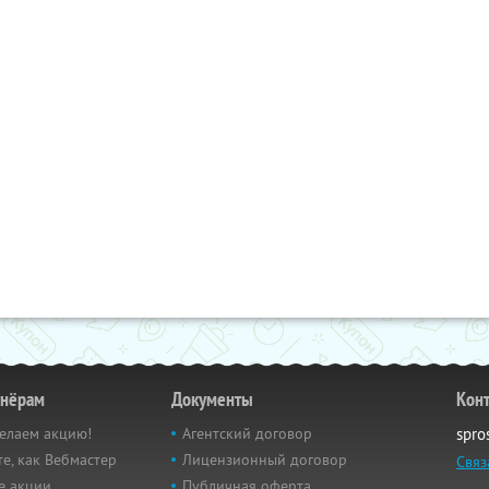
тнёрам
Документы
Кон
елаем акцию!
Агентский договор
spro
е, как Вебмастер
Лицензионный договор
Связ
е акции
Публичная оферта