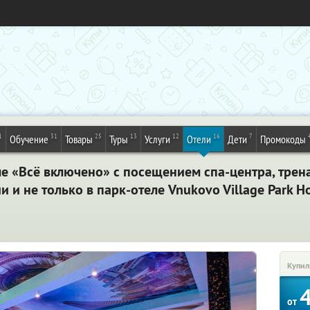
1
31
25
13
12
16
7
Обучение
Товары
Туры
Услуги
Отели
Дети
Промокоды
ме «Всё включено» с посещением спа-центра, трен
 и не только в парк-отеле Vnukovo Village Park H
Купил
от