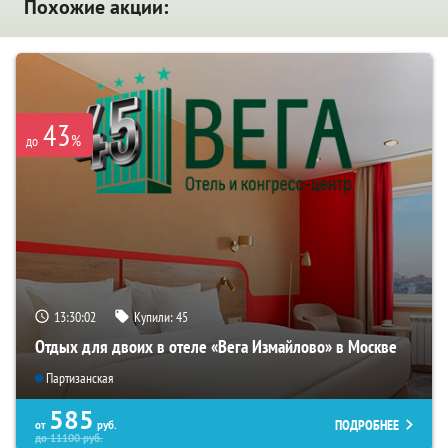
Похожие акции:
43
%
до
13:30:02
Купили:
45
Отдых для двоих в отеле «Вега Измайлово» в Москве
Партизанская
585
ПОДРОБНЕЕ
от
руб.
до
11100
руб.