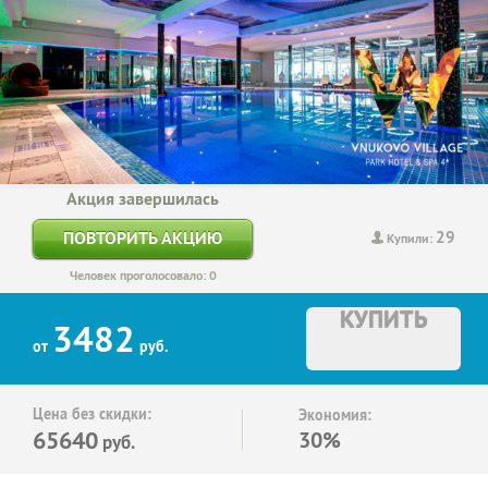
Акция завершилась
29
ПОВТОРИТЬ АКЦИЮ
Купили:
Человек проголосовало: 0
КУПИТЬ
3482
от
руб.
Цена без скидки:
Экономия:
65640
30%
руб.