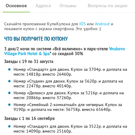
Основное
Адреса
Отзывы
Вопросы по акции
Скачайте приложение КупиКупона для
IOS
или
Android
и
покажите купон с экрана смартфона. Это удобно :)
ЧТО ВЫ ПОЛУЧИТЕ ПО КУПОНУ
3 дня/2 ночи по системе «Всё включено» в парк-отеле
Vnukovo
Village Park Hotel & Spa
* со скидкой 30%
Заезды с 19 по 31 августа
Номер «Стандарт» для двоих. Купон за 3704р. и доплата на
месте: 14818р. вместо 26460р.
Номер «Студия» для двоих. Купон за 5620р. и доплата на
месте: 22478р. вместо 40140р.
Номер «Делюкс» для двоих. Купон за 5216р. и доплата на
месте: 20866р. вместо 37260р.
Номер «Семейный 2-комнатный» для четверых. Купон за
9190р. и доплата на месте: 36758р. вместо 65640р.
Заезды с 1 по 16 сентября
Номер «Стандарт» для двоих. Купон за 3522р. и доплата на
месте: 14090р. вместо 25160р.