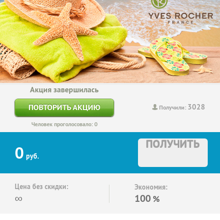
Акция завершилась
3028
ПОВТОРИТЬ АКЦИЮ
Получили:
Человек проголосовало: 0
ПОЛУЧИТЬ
0
руб.
Цена без скидки:
Экономия:
∞
100
%