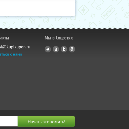
такты
Мы в Соцсетях
si@kupikupon.ru
аться с нами