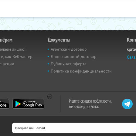
тнёрам
Документы
Кон
елаем акцию!
Агентский договор
spro
е, как Вебмастер
Лицензионный договор
Связ
е акции
Публичная оферта
Политика конфиденциальности
Ищите скидки поблизости,
не выходя из чата: