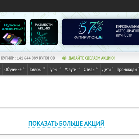
КУПИЛИ:
141 644 089
КУПОНОВ
ДАВАЙТЕ СДЕЛАЕМ АКЦИЮ!
1
31
26
13
12
17
7
Обучение
Товары
Туры
Услуги
Отели
Дети
Промокоды
ПОКАЗАТЬ БОЛЬШЕ АКЦИЙ