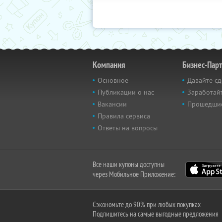
Компания
Бизнес-Пар
Основное
Давайте сд
Публикации о нас
Заработайт
Вакансии
Прошедши
Правила сервиса
Ответы на вопросы
Все наши купоны доступны
через Мобильное Приложение:
Сэкономьте до 90% при любых покупках
Подпишитесь на самые выгодные предложения