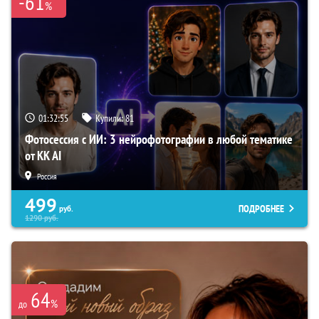
-61
%
01:32:54
Купили:
81
Фотосессия с ИИ: 3 нейрофотографии в любой тематике
от KK AI
Россия
499
ПОДРОБНЕЕ
руб.
1290
руб.
64
%
до