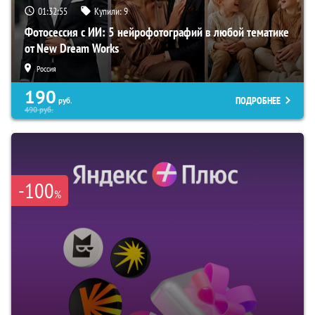
01:32:54
Купили:
9
Фотосессия с ИИ: 5 нейрофотографий в любой тематике
от New Dream Works
Россия
190
ПОДРОБНЕЕ
руб.
490
руб.
-100
%