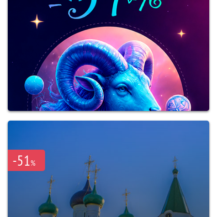
-51
%