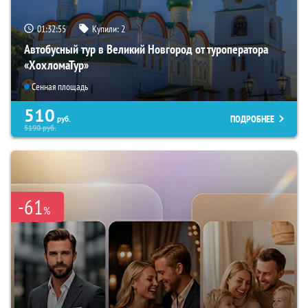
01:32:54
Купили:
2
Автобусный тур в Великий Новгород от туроператора
«ХохломаТур»
Сенная площадь
510
ПОДРОБНЕЕ
руб.
5190
руб.
-61
%