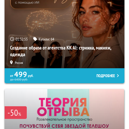
01:32:54
Купили:
64
Создание образа от агентства KK AI: стрижка, макияж,
одежда
Россия
499
ПОДРОБНЕЕ
от
руб.
до
6400
руб.
-50
%