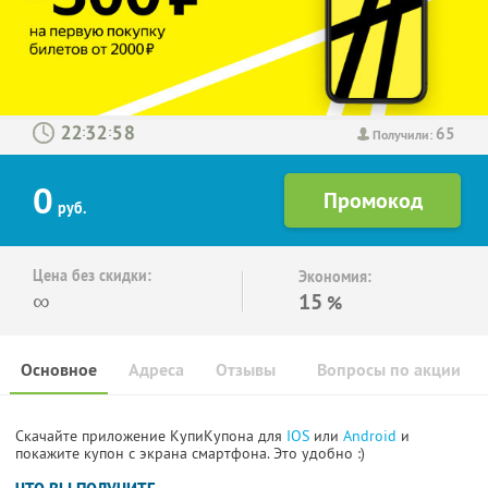
65
:
:
Получили:
0
руб.
Цена без скидки:
Экономия:
∞
15
%
Основное
Адреса
Отзывы
Вопросы по акции
Скачайте приложение КупиКупона для
IOS
или
Android
и
покажите купон с экрана смартфона. Это удобно :)