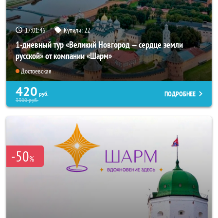
17:01:45
Купили:
22
1-дневный тур «Великий Новгород — сердце земли
русской» от компании «Шарм»
Достоевская
420
ПОДРОБНЕЕ
руб.
3300
руб.
-50
%