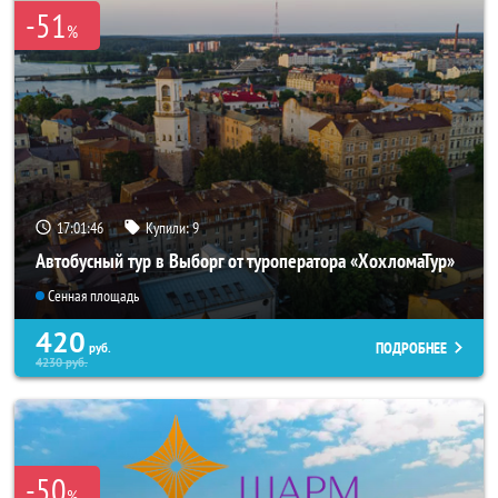
-51
%
17:01:45
Купили:
9
Автобусный тур в Выборг от туроператора «ХохломаТур»
Сенная площадь
420
ПОДРОБНЕЕ
руб.
4230
руб.
-50
%