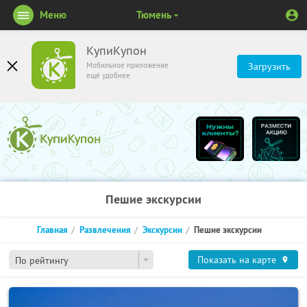
Меню
Тюмень
КупиКупон
Мобильное приложение
Загрузить
ещё удобнее
Пешие экскурсии
Главная
Развлечения
Экскурсии
Пешие экскурсии
Показать на карте
По рейтингу