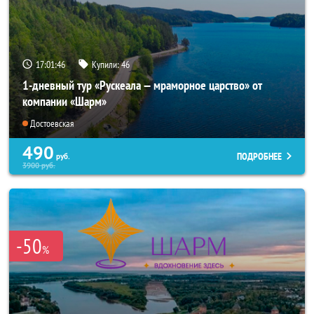
17:01:45
Купили:
46
1-дневный тур «Рускеала — мраморное царство» от
компании «Шарм»
Достоевская
490
ПОДРОБНЕЕ
руб.
3900
руб.
-50
%