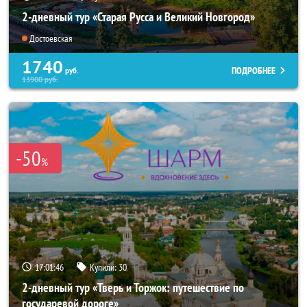
2-дневный тур «Старая Русса и Великий Новгород»
Достоевская
1740
ПОДРОБНЕЕ
руб.
13900
руб.
-50
%
17:01:45
Купили:
30
2-дневный тур «Тверь и Торжок: путешествие по
государевой дороге»