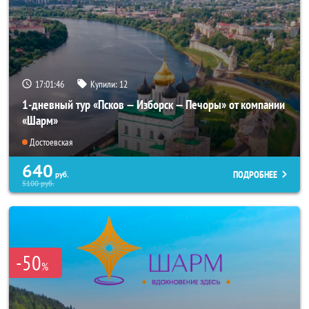
17:01:45
Купили:
12
1-дневный тур «Псков — Изборск — Печоры» от компании
«Шарм»
Достоевская
640
ПОДРОБНЕЕ
руб.
5100
руб.
-50
%