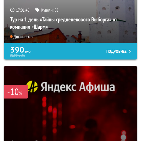
17:01:45
Купили:
58
Тур на 1 день «Тайны средневекового Выборга» от
компании «Шарм»
Достоевская
390
ПОДРОБНЕЕ
руб.
3100
руб.
-10
%