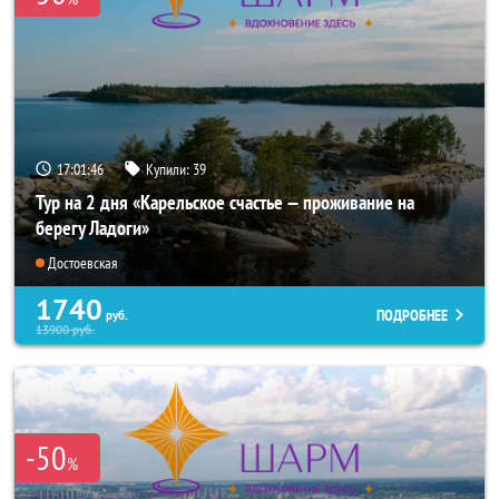
17:01:45
Купили:
39
Тур на 2 дня «Карельское счастье — проживание на
берегу Ладоги»
Достоевская
1740
ПОДРОБНЕЕ
руб.
13900
руб.
-50
%