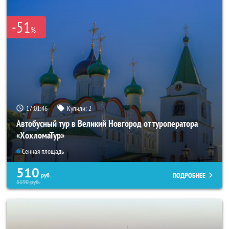
-51
%
17:01:45
Купили:
2
Автобусный тур в Великий Новгород от туроператора
«ХохломаТур»
Сенная площадь
510
ПОДРОБНЕЕ
руб.
5190
руб.