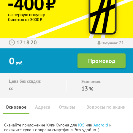
71
:
:
Получили:
0
руб.
Цена без скидки:
Экономия:
∞
13
%
Основное
Адреса
Отзывы
Вопросы по акции
Скачайте приложение КупиКупона для
IOS
или
Android
и
покажите купон с экрана смартфона. Это удобно :)