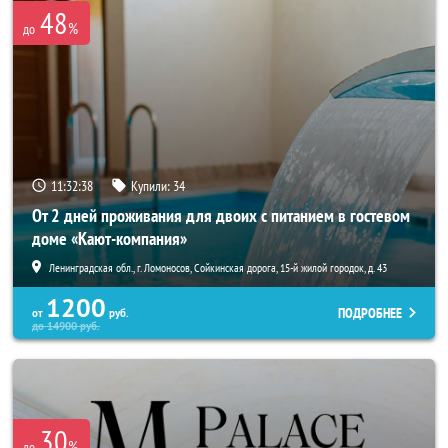
48
%
до
11:32:37
Купили:
34
От 2 дней проживания для двоих с питанием в гостевом
доме «Кают-компания»
Ленинградская обл., г. Ломоносов, Сойкинская дорога, 15-й жилой городок, д. 43
1200
ПОДРОБНЕЕ
от
руб.
до
14900
руб.
30
%
до