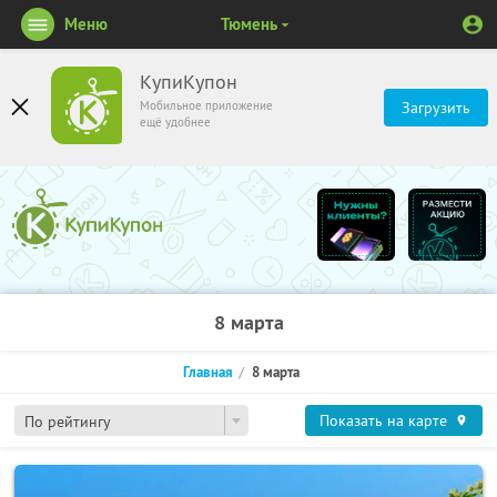
Меню
Тюмень
КупиКупон
Мобильное приложение
Загрузить
ещё удобнее
8 марта
Главная
8 марта
Показать на карте
По рейтингу