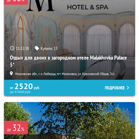
11:32:37
Купили:
13
Отдых для двоих в загородном отеле Malakhovka Palace
5*
Московская обл., г. о. Люберцы, пгт Малаховка, ул. Красковский Обрыв, 7к1
2520
ПОДРОБНЕЕ
от
руб.
до
57000
руб.
32
%
до