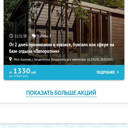
11:32:37
Купили:
8
От 2 дней проживания в куваксе, бунгало или сфере на
базе отдыха «Папоротник»
Респ. Карелия, г. Лахденпохья (Координаты для навигатора: 61.576291, 30.033301)
1330
ПОДРОБНЕЕ
от
руб.
до
17880
руб.
ПОКАЗАТЬ БОЛЬШЕ АКЦИЙ