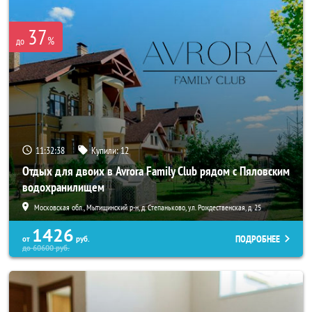
37
%
до
11:32:37
Купили:
12
Отдых для двоих в Avrora Family Club рядом с Пяловским
водохранилищем
Московская обл., Мытищинский р-н, д. Степаньково, ул. Рождественская, д. 25
1426
ПОДРОБНЕЕ
от
руб.
до
60600
руб.