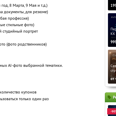
од, 8 Марта, 9 Мая и т.д.)
19
а документы, для резюме)
бая профессия)
ые стильные фото)
Пер
й студийный портрет
KK 
99
ото (фото родственников)
ных AI-фото выбранной тематики.
Соз
стр
от
количество купонов
Р
зоваться только один раз
-90