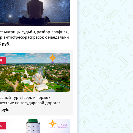
ет матрицы судьбы, разбор профиля,
р антистресс-раскрасок с мандалами
5
руб.
%
евный тур «Тверь и Торжок:
шествие по государевой дороге»
0
руб.
%