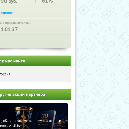
290
61%
руб.
нца продаж осталось:
:
:
ак нас найти
Россия
ругие акции партнера
д «Как экономить время и деньги с
мощью ИИ»