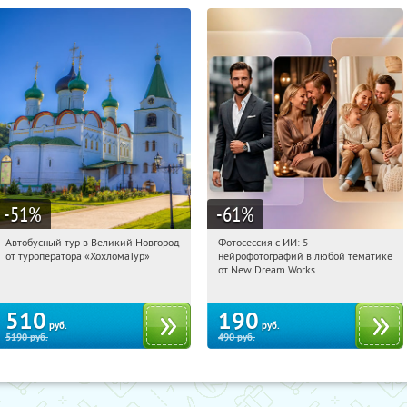
-51
%
-61
%
Автобусный тур в Великий Новгород
Фотосессия с ИИ: 5
00:01:33
Купили:
2
00:01:33
Купили:
9
от туроператора «ХохломаТур»
нейрофотографий в любой тематике
Сенная площадь
Россия
от New Dream Works
510
190
руб.
руб.
5190
руб.
490
руб.