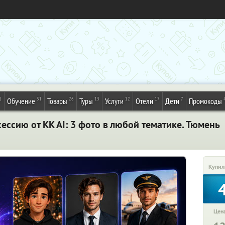
1
31
26
13
12
17
7
Обучение
Товары
Туры
Услуги
Отели
Дети
Промокоды
ссию от KK AI: 3 фото в любой тематике. Тюмень
Купил
Цена