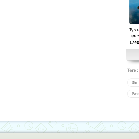
Тур 
прож
174
Теги:
Фот
Раз