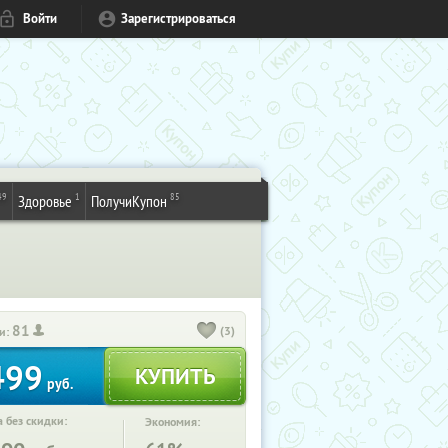
Войти
Зарегистрироваться
49
1
85
Здоровье
ПолучиКупон
81
(3)
и:
499
руб.
 без скидки:
Экономия: