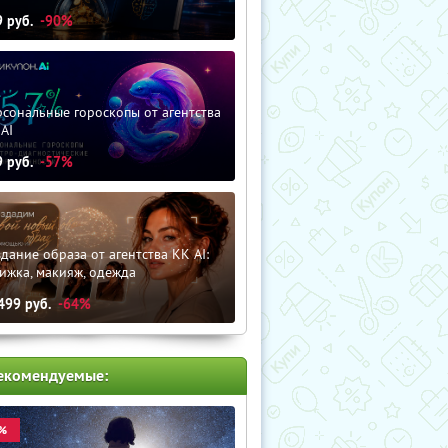
9
руб.
-90%
сональные гороскопы от агентства
AI
9
руб.
-57%
дание образа от агентства KK AI:
ижка, макияж, одежда
499
руб.
-64%
екомендуемые:
%