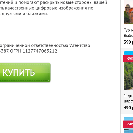
чтений и помогают раскрыть новые стороны вашей
чить качественные цифровые изображения по
 друзьями и близкими.
Тур 
Выбо
390
 ограниченной ответственностью "Агентство
3387
, ОГРН 1127747063212
-50
КУПИТЬ
1-дн
царс
490
-50