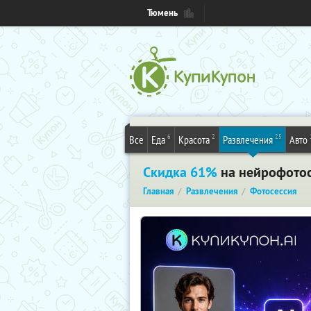
Тюмень
6
2
25
Все
Еда
Красота
Развлечения
Авто
Скидка 61%
на нейрофотосе
Главная
Развлечения
Фотосессия