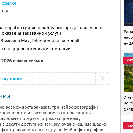
о
ссылке
поля
а обработку и использование предоставленных
Расч
 оказания заказанной услуги
набо
8 часов в Max, Telegram или на e-mail
от
4
ими спецпредложениями компании
а 2026 включительно
-50
ся купоном
НИИ
2-дн
путе
ную возможность заказать три нейрофотографии
174
е технологии искусственного интеллекта, вы
цифровые портреты, отражающие вашу
 из десяти доступных тем, включая смешные шаржи,
-50
 фотографии и многое другое. Нейрофотографии