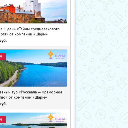
на 1 день «Тайны средневекового
рга» от компании «Шарм»
руб.
%
евный тур «Рускеала — мраморное
тво» от компании «Шарм»
руб.
%