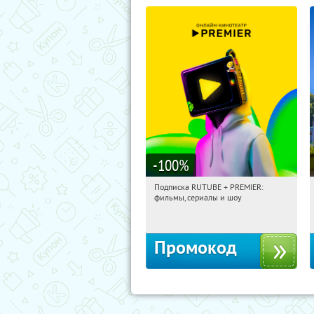
-100
%
Подписка RUTUBE + PREMIER:
00:01:33
Получили:
3
фильмы, сериалы и шоу
Россия
Промокод