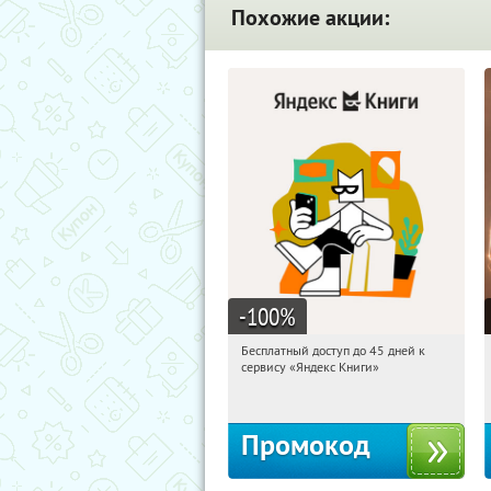
Похожие акции:
-100
%
Бесплатный доступ до 45 дней к
00:01:33
Получи первым!
сервису «Яндекс Книги»
Россия
Промокод