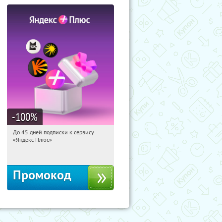
-100
%
До 45 дней подписки к сервису
00:01:33
Получили:
19
«Яндекс Плюс»
Россия
Промокод