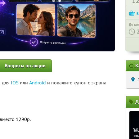
1
До ко
Вопросы по акции
К
а для
IOS
или
Android
и покажите купон с экрана
Д
вместо 1290р.
Гай
по