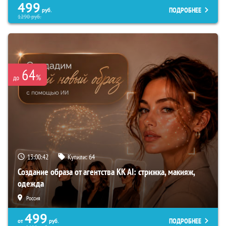
499
ПОДРОБНЕЕ
руб.
1290
руб.
64
%
до
13:00:42
Купили:
64
Создание образа от агентства KK AI: стрижка, макияж,
одежда
Россия
499
ПОДРОБНЕЕ
от
руб.