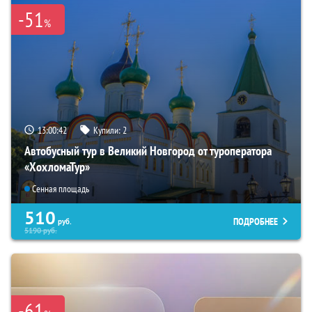
-51
%
13:00:42
Купили:
2
Автобусный тур в Великий Новгород от туроператора
«ХохломаТур»
Сенная площадь
510
ПОДРОБНЕЕ
руб.
5190
руб.
-61