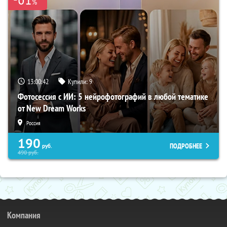
%
13:00:42
Купили:
9
Фотосессия с ИИ: 5 нейрофотографий в любой тематике
от New Dream Works
Россия
190
ПОДРОБНЕЕ
руб.
490
руб.
Компания