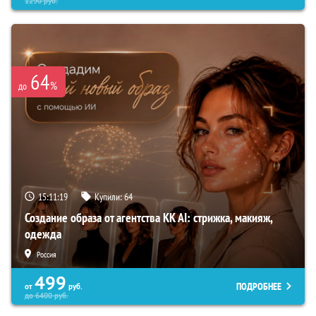
1290
руб.
64
%
до
15:11:18
Купили:
64
Создание образа от агентства KK AI: стрижка, макияж,
одежда
Россия
499
ПОДРОБНЕЕ
от
руб.
до
6400
руб.