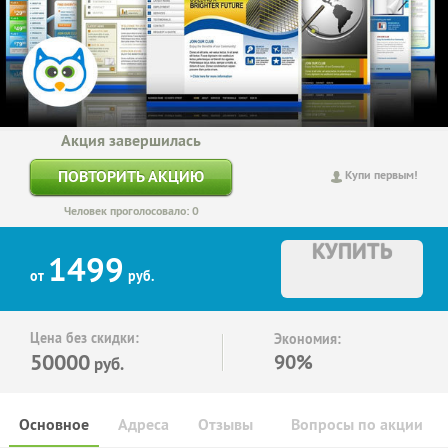
Акция завершилась
ПОВТОРИТЬ АКЦИЮ
Купи первым!
Человек проголосовало: 0
КУПИТЬ
1499
от
руб.
Цена без скидки:
Экономия:
50000
90%
руб.
Основное
Адреса
Отзывы
Вопросы по акции