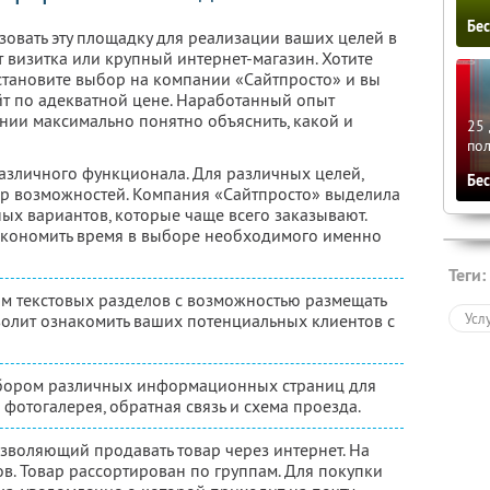
Бе
ьзовать эту площадку для реализации ваших целей в
т визитка или крупный интернет-магазин. Хотите
тановите выбор на компании «Сайтпросто» и вы
йт по адекватной цене. Наработанный опыт
ии максимально понятно объяснить, какой и
25 
по
азличного функционала. Для различных целей,
Бе
р возможностей. Компания «Сайтпросто» выделила
ых вариантов, которые чаще всего заказывают.
экономить время в выборе необходимого именно
Теги:
ром текстовых разделов с возможностью размещать
Усл
волит ознакомить ваших потенциальных клиентов с
абором различных информационных страниц для
м фотогалерея, обратная связь и схема проезда.
озволяющий продавать товар через интернет. На
ов. Товар рассортирован по группам. Для покупки