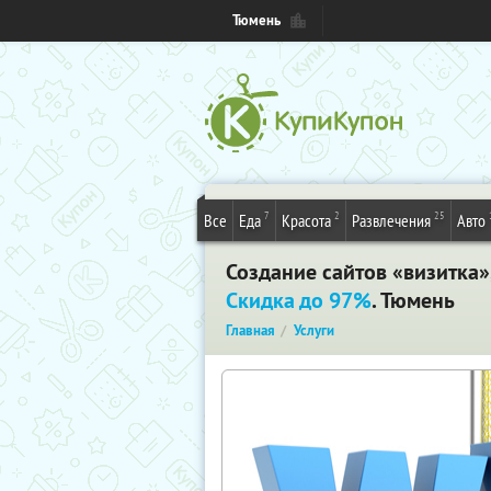
Тюмень
7
2
25
Все
Еда
Красота
Развлечения
Авто
Создание сайтов «визитка»
Скидка до 97%
. Тюмень
Главная
Услуги