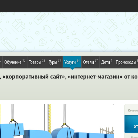
1
31
26
13
14
17
7
Обучение
Товары
Туры
Услуги
Отели
Дети
Промокоды
, «корпоративный сайт», «интернет-магазин» от к
Купил
о
Цена