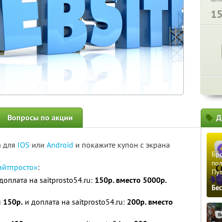
1
Вопросы по акции
Д
а для
IOS
или
Android
и покажите купон с экрана
Бро
пол
айтпросто»
:
Пу
доплата на saitprosto54.ru:
150р. вместо 5000р.
Бе
н
150р.
и доплата на saitprosto54.ru:
200р. вместо