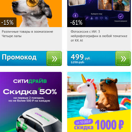
-15
%
-61
%
Различные товары в зоомагазине
Фотосессия с ИИ: 3
10:48:27
Получи первым!
10:48:27
Купили:
81
Четыре лапы
нейрофотографии в любой тематике
Россия
Россия
от KK AI
Промокод
499
руб.
1290
руб.