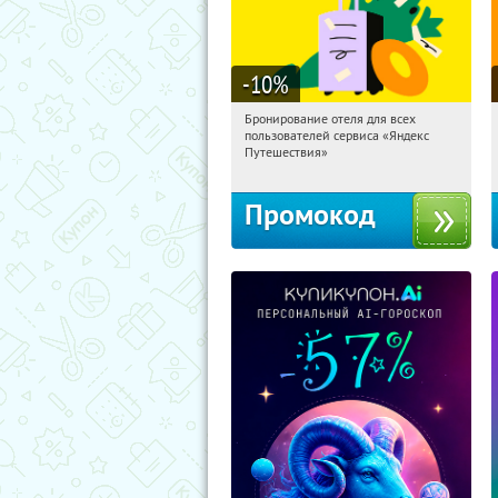
-10
%
Бронирование отеля для всех
10:48:27
Получи первым!
пользователей сервиса «Яндекс
Россия
Путешествия»
Промокод