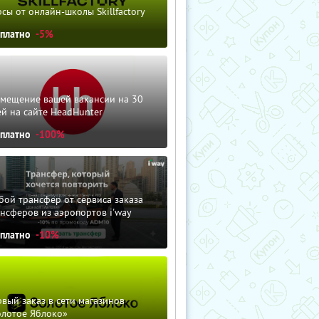
сы от онлайн-школы Skillfactory
сплатно
-5%
змещение вашей вакансии на 30
й на сайте HeadHunter
сплатно
-100%
ой трансфер от сервиса заказа
нсферов из аэропортов i'way
сплатно
-10%
вый заказ в сети магазинов
олотое Яблоко»