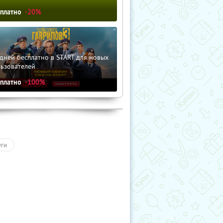
сплатно
-20%
дней бесплатно в START для новых
льзователей
сплатно
-100%
уги