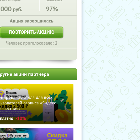
Экономия:
5000
97%
руб.
Акция завершилась
ПОВТОРИТЬ АКЦИЮ
Человек проголосовало: 2
ругие акции партнера
нирование отеля для всех
ьзователей сервиса «Яндекс
тешествия»
сплатно
-10%