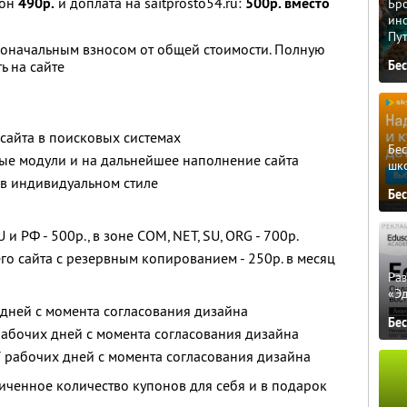
пон
490р.
и доплата на saitprosto54.ru:
500р. вместо
Бро
ино
Пу
воначальным взносом от общей стоимости. Полную
ь на сайте
Бе
сайта в поисковых системах
Бе
ые модули и на дальнейшее наполнение сайта
шк
 в индивидуальном стиле
Бе
и РФ - 500р., в зоне COM, NET, SU, ORG - 700р.
го сайта с резервным копированием - 250р. в месяц
Ра
«Э
х дней с момента согласования дизайна
Бе
рабочих дней с момента согласования дизайна
 7 рабочих дней с момента согласования дизайна
ченное количество купонов для себя и в подарок