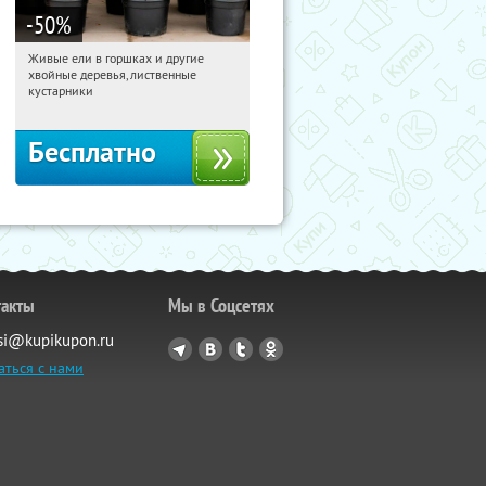
-50
%
Живые ели в горшках и другие
10:48:27
Получили:
53
хвойные деревья, лиственные
Московская обл., г. Химки,
кустарники
территориальное управление
Кутузовское
Бесплатно
такты
Мы в Соцсетях
si@kupikupon.ru
аться с нами