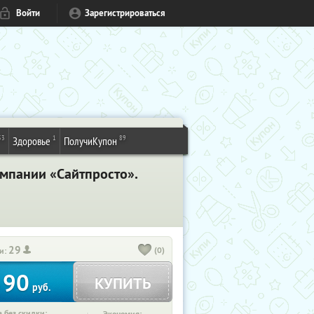
Войти
Зарегистрироваться
53
1
89
Здоровье
ПолучиКупон
омпании «Сайтпросто».
29
(0)
и:
90
КУПИТЬ
т
руб.
 без скидки: