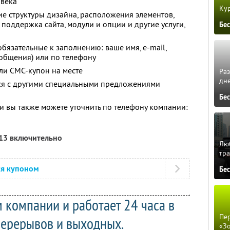
овека
Кур
ие структуры дизайна, расположения элементов,
 поддержка сайта, модули и опции и другие услуги,
Бе
 обязательные к заполнению: ваше имя, e-mail,
ообщения) или по телефону
ли СМС-купон на месте
Ра
дне
тся с другими специальными предложениями
Бе
 вы также можете уточнить по телефону компании:
013 включительно
Люб
тра
ся купоном
Бе
 компании и работает 24 часа в
Пер
перерывов и выходных.
«З