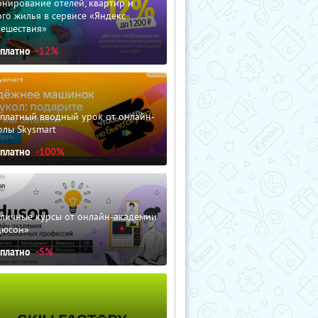
нирование отелей, квартир и
го жилья в сервисе «Яндекс
тешествия»
сплатно
-12%
сплатный вводный урок от онлайн-
олы Skysmart
сплатно
-100%
зличные курсы от онлайн-академии
дюсон»
сплатно
-5%