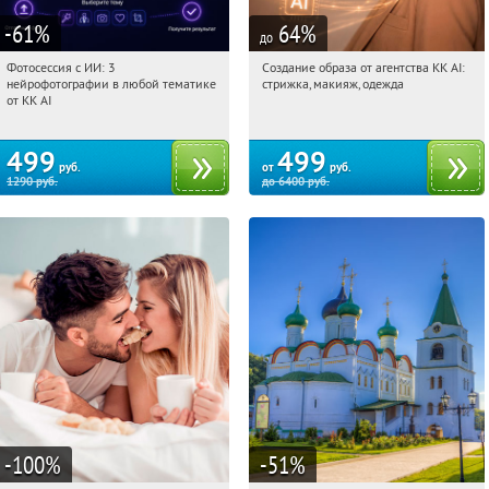
-61
%
64
%
до
Фотосессия с ИИ: 3
Создание образа от агентства KK AI:
00:31:35
Купили:
81
00:31:35
Купили:
64
нейрофотографии в любой тематике
стрижка, макияж, одежда
Россия
Россия
от KK AI
499
499
руб.
от
руб.
1290
руб.
до
6400
руб.
-100
%
-51
%