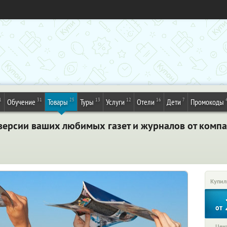
1
31
25
13
12
16
7
Обучение
Товары
Туры
Услуги
Отели
Дети
Промокоды
версии ваших любимых газет и журналов от компа
Купил
от
Цена