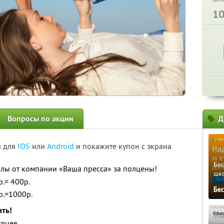
1
Вопросы по акции
Д
а для
IOS
или
Android
и покажите купон с экрана
Бе
алы от компании «Ваша пресса» за полцены!
шк
.= 400р.
Бе
р.=1000р.
ть!
сяцев