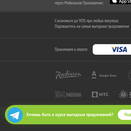
через Мобильное Приложение:
Сэкономьте до 90% при любых покупках
Подпишитесь на самые выгодные предложения
Принимаем к оплате:
Под
Хочешь быть в курсе выгодных предложений?
2010-2026 © КупиКупон. Все права защищены.
Все права на товарный знак "КупиКупон" и на сайт