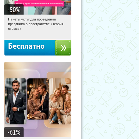
-50
%
Пакеты услуг для проведения
00:31:35
Получили:
5
праздника в пространстве «Теория
Тюмень, улица Николая Зелинского,
отрыва»
3
Бесплатно
-61
%