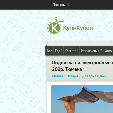
Тюмень
6
2
25
Все
Еда
Красота
Развлечения
Авто
Подписка на электронные 
200р. Тюмень
Главная
Товары
Для дома и дачи