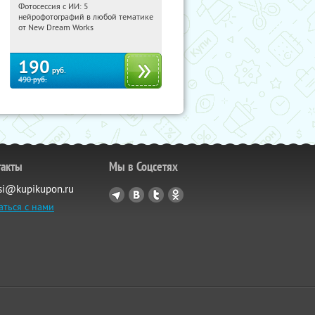
Фотосессия с ИИ: 5
00:31:35
Купили:
9
нейрофотографий в любой тематике
Россия
от New Dream Works
190
руб.
490
руб.
такты
Мы в Соцсетях
si@kupikupon.ru
аться с нами