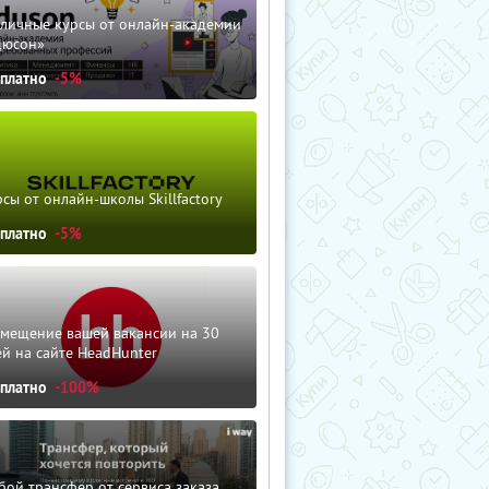
зличные курсы от онлайн-академии
дюсон»
сплатно
-5%
сы от онлайн-школы Skillfactory
сплатно
-5%
змещение вашей вакансии на 30
й на сайте HeadHunter
сплатно
-100%
ой трансфер от сервиса заказа