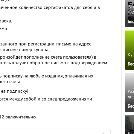
Ра
ченное количество сертификатов для себя и в
«Э
овека.
Бе
имо:
казанного при регистрации, письмо на адрес
 в письме номер купона;
Кур
произойдет пополнение счета пользователя) в
ватель получит обратное письмо с подтверждением
Бе
 подписку на любые издания, оплачивая их
его счета.
 на подписку!
Ра
дне
ются между собой и со спецпредложениями
Бе
012 включительно
Люб