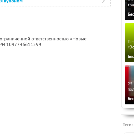
ся купоном
тра
Бе
с ограниченной ответственностью «Новые
Пер
ГРН 1097746611599
«З
Бе
25 
по
Бе
Теги: