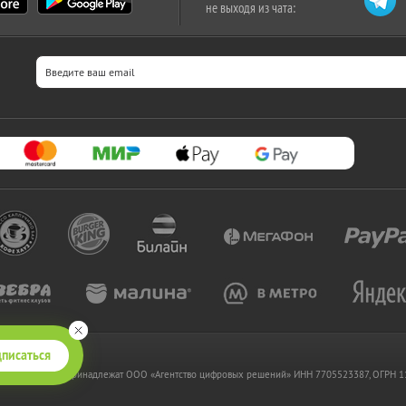
не выходя из чата:
писаться
 www.kupikupon.ru принадлежат OOO «Агентство цифровых решений» ИНН 7705523387, ОГРН