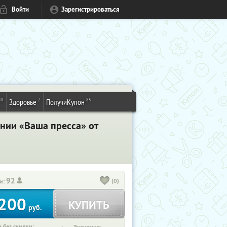
Войти
Зарегистрироваться
48
2
85
Здоровье
ПолучиКупон
нии «Ваша пресса» от
92
(0)
и:
200
КУПИТЬ
руб.
 без скидки: