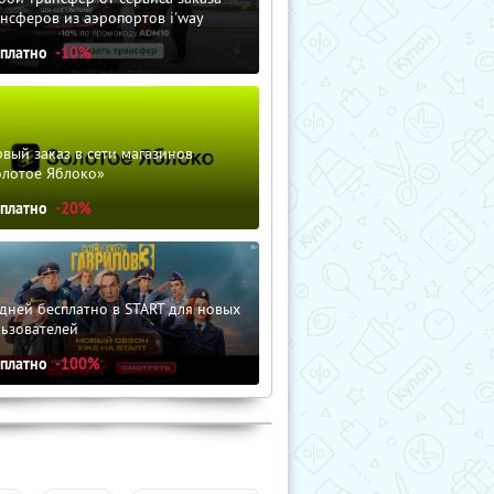
нсферов из аэропортов i'way
сплатно
-10%
вый заказ в сети магазинов
олотое Яблоко»
сплатно
-20%
дней бесплатно в START для новых
льзователей
сплатно
-100%