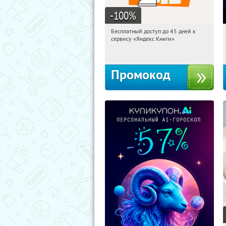
-100
%
Бесплатный доступ до 45 дней к
00:31:35
Получи первым!
сервису «Яндекс Книги»
Россия
Промокод