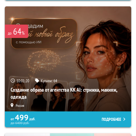
64
%
до
10:01:19
Купили:
64
Создание образа от агентства KK AI: стрижка, макияж,
одежда
Россия
499
ПОДРОБНЕЕ
от
руб.
до
6400
руб.