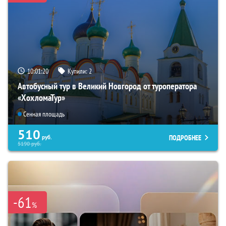
10:01:19
Купили:
2
Автобусный тур в Великий Новгород от туроператора
«ХохломаТур»
Сенная площадь
510
ПОДРОБНЕЕ
руб.
5190
руб.
-61
%