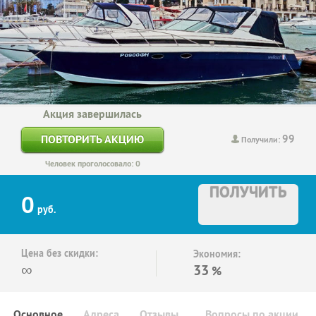
Акция завершилась
99
ПОВТОРИТЬ АКЦИЮ
Получили:
Человек проголосовало: 0
ПОЛУЧИТЬ
0
руб.
Цена без скидки:
Экономия:
∞
33
%
Основное
Адреса
Отзывы
Вопросы по акции