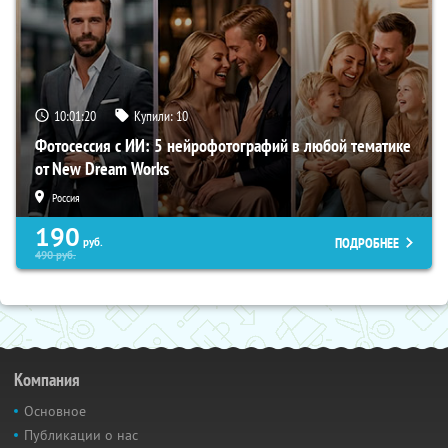
10:01:19
Купили:
10
Фотосессия с ИИ: 5 нейрофотографий в любой тематике
от New Dream Works
Россия
190
ПОДРОБНЕЕ
руб.
490
руб.
Компания
Основное
Публикации о нас